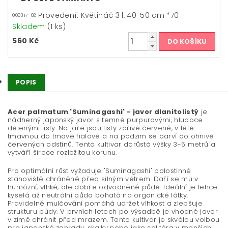
Provedení: Květináč 3 l, 40-50 cm *70
000317-02
Skladem
(1 ks)
560 Kč
POPIS
Acer palmatum 'Suminagashi' - javor dlanitolistý
je
nádherný japonský javor s temně purpurovými, hluboce
dělenými listy. Na jaře jsou listy zářivě červené, v létě
tmavnou do tmavě fialové a na podzim se barví do ohnivě
červených odstínů. Tento kultivar dorůstá výšky 3-5 metrů a
vytváří široce rozložitou korunu.
Pro optimální růst vyžaduje 'Suminagashi' polostinné
stanoviště chráněné před silným větrem. Daří se mu v
humózní, vlhké, ale dobře odvodněné půdě. Ideální je lehce
kyselá až neutrální půda bohatá na organické látky.
Pravidelné mulčování pomáhá udržet vlhkost a zlepšuje
strukturu půdy. V prvních letech po výsadbě je vhodné javor
v zimě chránit před mrazem. Tento kultivar je skvělou volbou
pro japonské zahrady, skalky nebo jako solitéra v menších