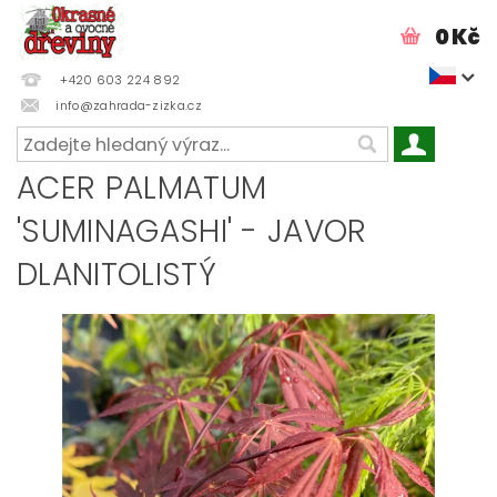
0 Kč
+420 603 224 892
info@zahrada-zizka.cz
ACER PALMATUM
'SUMINAGASHI' - JAVOR
DLANITOLISTÝ