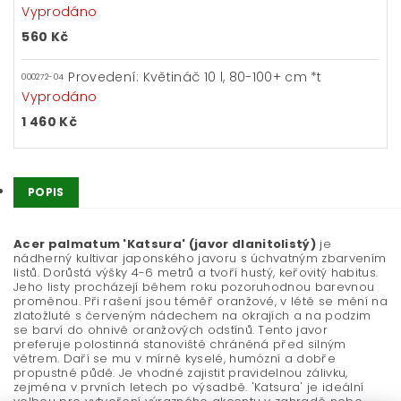
Vyprodáno
560 Kč
Provedení: Květináč 10 l, 80-100+ cm *t
000272-04
Vyprodáno
1 460 Kč
POPIS
Acer palmatum 'Katsura' (javor dlanitolistý)
je
nádherný kultivar japonského javoru s úchvatným zbarvením
listů. Dorůstá výšky 4-6 metrů a tvoří hustý, keřovitý habitus.
Jeho listy procházejí během roku pozoruhodnou barevnou
proměnou. Při rašení jsou téměř oranžové, v létě se mění na
zlatožluté s červeným nádechem na okrajích a na podzim
se barví do ohnivě oranžových odstínů. Tento javor
preferuje polostinná stanoviště chráněná před silným
větrem. Daří se mu v mírně kyselé, humózní a dobře
propustné půdě. Je vhodné zajistit pravidelnou zálivku,
zejména v prvních letech po výsadbě. 'Katsura' je ideální