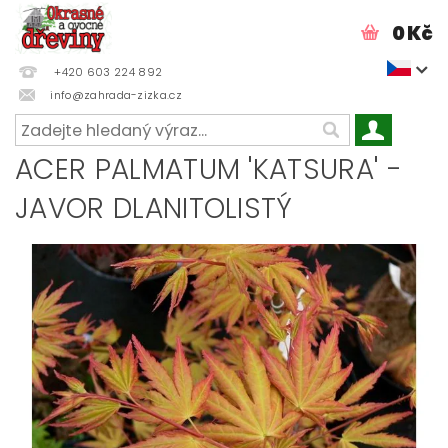
0 Kč
+420 603 224 892
info@zahrada-zizka.cz
ACER PALMATUM 'KATSURA' -
JAVOR DLANITOLISTÝ