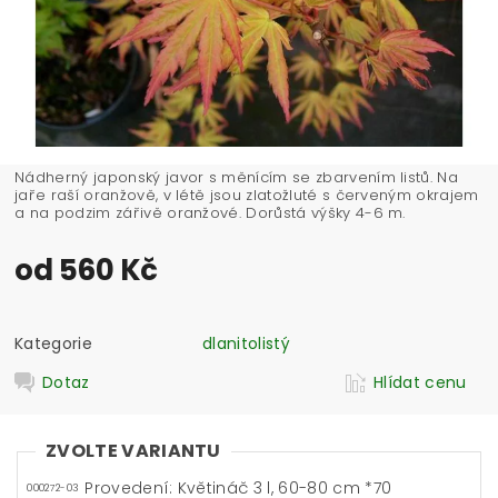
Nádherný japonský javor s měnícím se zbarvením listů. Na
jaře raší oranžově, v létě jsou zlatožluté s červeným okrajem
a na podzim zářivě oranžové. Dorůstá výšky 4-6 m.
od 560 Kč
Kategorie
dlanitolistý
Dotaz
Hlídat cenu
ZVOLTE VARIANTU
Provedení: Květináč 3 l, 60-80 cm *70
000272-03