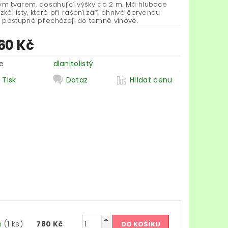
tým tvarem, dosahující výšky do 2 m. Má hluboce
zké listy, které při rašení září ohnivě červenou
 postupně přecházejí do temně vínové.
60 Kč
e
dlanitolistý
Tisk
Dotaz
Hlídat cenu
m
(1 ks)
780 Kč