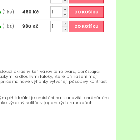
m
(1 ks)
460 Kč
m
(1 ks)
980 Kč
toucí okrasný keř vázovitého tvaru, dorůstající
zkými a dlouhými laloky, které při rašení mají
přičemž nové výhonky vytvářejí působivý kontrast
lým pH. Ideální je umístění na stanovišti chráněném
ako výrazný solitér v japonských zahradách.