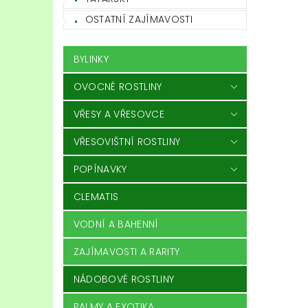
OSTATNÍ ZAJÍMAVOSTI
BYLINKY
OVOCNÉ ROSTLINY
VŘESY A VŘESOVCE
VŘESOVIŠTNÍ ROSTLINY
POPÍNAVKY
CLEMATIS
VODNÍ A BAHENNÍ
ZAJÍMAVOSTI A RARITY
NÁDOBOVÉ ROSTLINY
PALMY A EXOTIKA