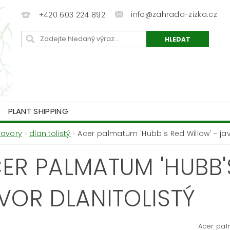
info@zahrada-zizka.cz
+420 603 224 892
PLANT SHIPPING
Javory
dlanitolistý
Acer palmatum 'Hubb's Red Willow' - javo
ER PALMATUM 'HUBB'S
VOR DLANITOLISTÝ
Acer pal