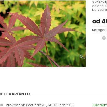
s vázovi
dělené, ú
barvou a
od 4
Kategori
LTE VARIANTU
Provedení: Květináč 4 l, 60-80 cm *100
Sklade
-04