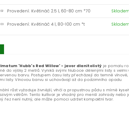
Provedení: Květináč 2.5 l, 60-80 cm *70
Sklade
-02
Provedení: Květináč 4 l, 80-100 cm *t
Sklade
-03
lmatum 'Hubb's Red Willow' - javor dlanitolistý
je pomalu ros
ě do výšky 2 metrů. Vyniká svými hluboce dělenými listy s velmi ú
ervenou barvu. Postupem času listy přecházejí do temně vínové, 
ími listy. Vínovou barvu si uchovávají až do podzimního opadu.
mální růst vyžaduje živnější, vlhčí a propustnou půdu s mírně kyse
azivým větrům. Tento kultivar je vhodný pro menší zahrady nebo j
ný řez není nutný, ale může pomoci udržet kompaktní tvar.