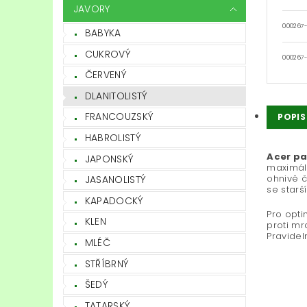
JAVORY
000267
BABYKA
CUKROVÝ
000267
ČERVENÝ
DLANITOLISTÝ
FRANCOUZSKÝ
POPIS
HABROLISTÝ
Acer pa
JAPONSKÝ
maximáln
ohnivě č
JASANOLISTÝ
se starš
KAPADOCKÝ
Pro opti
KLEN
proti mr
Pravidel
MLÉČ
STŘÍBRNÝ
ŠEDÝ
TATARSKÝ