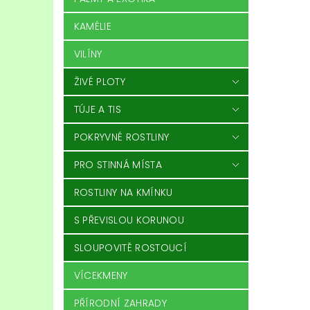
KAMÉLIE
VILÍNY
ŽIVÉ PLOTY
TÚJE A TIS
POKRYVNÉ ROSTLINY
PRO STINNÁ MÍSTA
ROSTLINY NA KMÍNKU
S PŘEVISLOU KORUNOU
SLOUPOVITĚ ROSTOUCÍ
VÍCEKMENY
PŘÍRODNÍ ZAHRADY