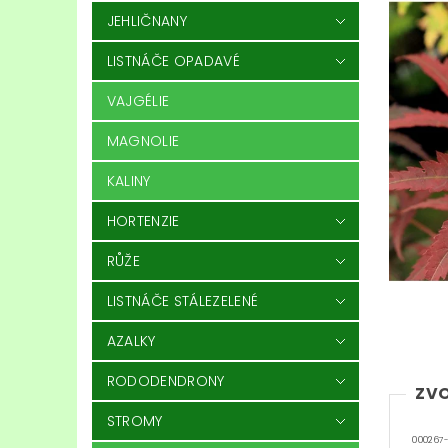
JEHLIČNANY
LISTNÁČE OPADAVÉ
VAJGÉLIE
MAGNOLIE
KALINY
HORTENZIE
RŮŽE
LISTNÁČE STÁLEZELENÉ
AZALKY
RODODENDRONY
ZVO
STROMY
000267