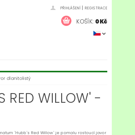
|
PŘIHLÁŠENÍ
REGISTRACE
KOŠÍK:
0 Kč
r dlanitolistý
 RED WILLOW' -
matum 'Hubb's Red Willow' je pomalu rostoucí javor