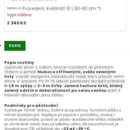
Provedení: Květináč 10 l, 60-80 cm *t
000255-02
Vyprodáno
2 340 Kč
POPIS
Popis rostliny
Japonský javor s nízkým, široce rozložitým až převislým
růstem a jemně
hluboce stříhanými, svěže zelenými
listy
. Vytváří elegantní, kaskádovitý habit, který působí velmi
lehce a vzdušně. Po 10–15 letech pěstování dorůstá přibližně
1–1,5 m výšky
a
2–3 m šířky
.
Jemná textura listů, klidný
zelený odstín a dekorativnost po celou sezónu
patří k
hlavním důvodům jeho obliby.
Podmínky pro pěstování
Vyžaduje mírně vlhkou, dobře propustnou, humózní půdu s
mírně kyselým pH. Nejlépe prospívá v polostínu, snese i
slunné stanoviště, pokud je půda dostatečně vlhká; důležité
je chráněné místo bez prudkého větru. Mrazuvzdornost je
vhodná pro ČR, přibližně do
-23 až -25 °C
.