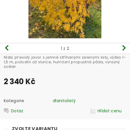
1
z 2
Nízký převislý javor s jemně stříhanými zelenými listy, výška 1–
1,5 m, polostín až slunce, humózní propustná půda, výrazný
solitér.
2 340 Kč
Kategorie
dlanitolistý
Dotaz
Hlídat cenu
ZVOLTE VARIANTU