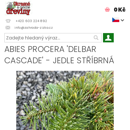
0 Kč
+420 603 224 892
info@zahrada-zizka.cz
ABIES PROCERA 'DELBAR
CASCADE' - JEDLE STŘÍBRNÁ