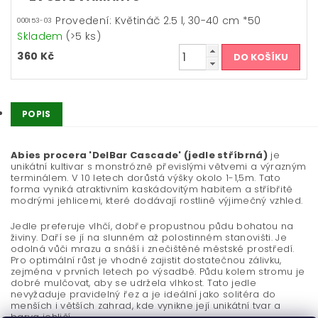
Provedení: Květináč 2.5 l, 30-40 cm *50
000153-03
Skladem
(>5 ks)
360 Kč
POPIS
Abies procera 'DelBar Cascade' (jedle stříbrná)
je
unikátní kultivar s monstrózně převislými větvemi a výrazným
terminálem. V 10 letech dorůstá výšky okolo 1-1,5m. Tato
forma vyniká atraktivním kaskádovitým habitem a stříbřitě
modrými jehlicemi, které dodávají rostlině výjimečný vzhled.
Jedle preferuje vlhčí, dobře propustnou půdu bohatou na
živiny. Daří se jí na slunném až polostinném stanovišti. Je
odolná vůči mrazu a snáší i znečištěné městské prostředí.
Pro optimální růst je vhodné zajistit dostatečnou zálivku,
zejména v prvních letech po výsadbě. Půdu kolem stromu je
dobré mulčovat, aby se udržela vlhkost. Tato jedle
nevyžaduje pravidelný řez a je ideální jako solitéra do
menších i větších zahrad, kde vynikne její unikátní tvar a
barva jehličí.