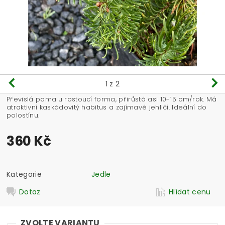
1
z 2
Převislá pomalu rostoucí forma, přirůstá asi 10-15 cm/rok. Má
atraktivní kaskádovitý habitus a zajímavé jehličí. Ideální do
polostínu.
360 Kč
Kategorie
Jedle
Dotaz
Hlídat cenu
ZVOLTE VARIANTU