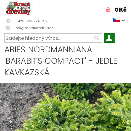
0 Kč
+420 603 224 892
info@zahrada-zizka.cz
ABIES NORDMANNIANA
'BARABITS COMPACT' - JEDLE
KAVKAZSKÁ