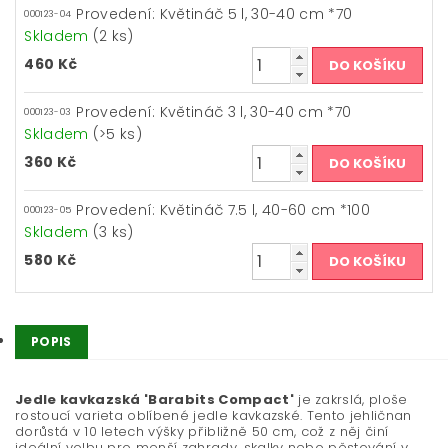
Provedení: Květináč 5 l, 30-40 cm *70
000123-04
Skladem
(2 ks)
460 Kč
Provedení: Květináč 3 l, 30-40 cm *70
000123-03
Skladem
(>5 ks)
360 Kč
Provedení: Květináč 7.5 l, 40-60 cm *100
000123-05
Skladem
(3 ks)
580 Kč
POPIS
Jedle kavkazská 'Barabits Compact'
je zakrslá, ploše
rostoucí varieta oblíbené jedle kavkazské. Tento jehličnan
dorůstá v 10 letech výšky přibližně 50 cm, což z něj činí
ideální volbu pro menší zahrady, skalky nebo pěstování v