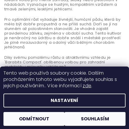
nádobách. Vyznačuje se hustým, kompaktním vzrůstem a
tmavě zelenými, lesklými jehlicemi.
Pro optimální růst vyžaduje živnější, humózní půdu, která by
měla být dobře propustná a ne příliš suchá. Daří se jí na
slunném až polostinném stanovišti. Je vhodné zajistit
pravidelnou zálivku, zejména v období sucha. Tento kultivar
je nenáročný na údržbu a dobře snáší i městské prostředí.
Je plně mrazuvzdorný a odolný vůči běžným chorobám
jehličnanů.
Díky svému pomalému růstu a atraktivnímu vzhledu je
'Barabits Compact' oblíbenou volbou pro zahradní
architekty i milovníky jehličnanů.
Tento web používá soubory cookie. Dalším
procházením tohoto webu vyjadřujete souhlas s
jejich používáním.. Více informací
zde
.
NASTAVENÍ
2026 ©
Okrasné dřeviny Ing. Milan Žižka
, všechna práva vyhrazena
Vytvořil Shoptet
ODMÍTNOUT
SOUHLASÍM