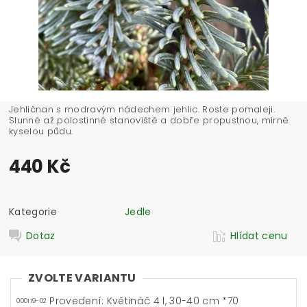
Jehličnan s modravým nádechem jehlic. Roste pomaleji.
Slunné až polostinné stanoviště a dobře propustnou, mírně
kyselou půdu.
440 Kč
Kategorie
Jedle
Dotaz
Hlídat cenu
ZVOLTE VARIANTU
Provedení: Květináč 4 l, 30-40 cm *70
000119-02