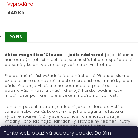
Vyprodáno
440 Kč
POPIS
Abies magnifica 'Glauca' - jedle nádherná
je jehličnan s
namodralým jehličím. Jehlice jsou husté, tuhé a uspořádané
do spirály kolem větví, což vytváří atraktivní texturu.
Pro optimální růst vyžaduje jedle nádherná 'Glauca' slunné
až polostinné stanoviště a dobře propustnou, mírně kyselou
půdu. Preferuje vlhčí, ale ne podmáčené prostředí. Je
odolná vůči mrazu a snáší i drsnější horské podmínky. V
mládí roste pomaleji, ale s věkem nabírá na rychlosti.
Tento impozantní strom je ideální jako solitéra do větších
zahrad nebo parků, kde vynikne jeho elegantní silueta a
výrazné zbarvení. Díky své odolnosti a nenáročnosti je
vhodný i pro začínající zahradníky. Pravidelný řez není nutný,
stačí odstraňovat suché nebo poškozené větve.
Tento web používá soubory cookie. Dalším