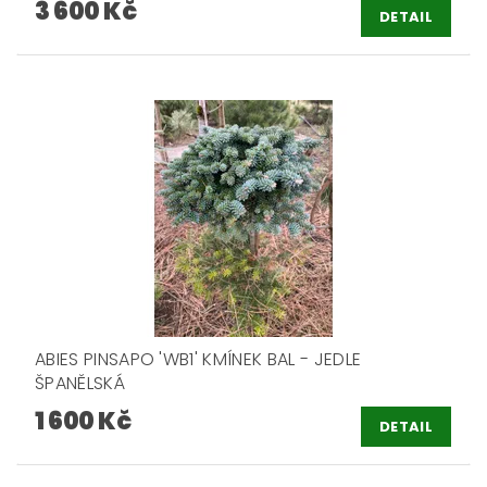
3 600 Kč
DETAIL
ABIES PINSAPO 'WB1' KMÍNEK BAL - JEDLE
ŠPANĚLSKÁ
1 600 Kč
DETAIL