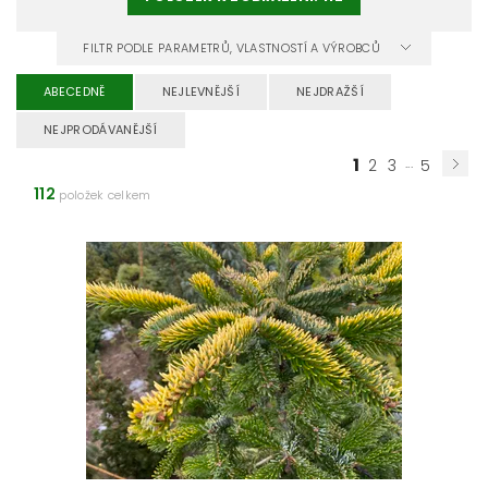
FILTR PODLE PARAMETRŮ, VLASTNOSTÍ A VÝROBCŮ
ABECEDNĚ
NEJLEVNĚJŠÍ
NEJDRAŽŠÍ
NEJPRODÁVANĚJŠÍ
1
...
2
3
5
112
položek celkem