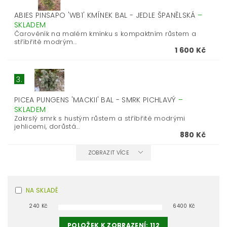
ABIES PINSAPO 'WB1' KMÍNEK BAL - JEDLE ŠPANĚLSKÁ
–
SKLADEM
Čarověník na malém kmínku s kompaktním růstem a
stříbřitě modrým...
1 600 Kč
3.
PICEA PUNGENS 'MACKII' BAL - SMRK PICHLAVÝ
–
SKLADEM
Zakrslý smrk s hustým růstem a stříbřitě modrými
jehlicemi, dorůstá...
880 Kč
ZOBRAZIT VÍCE
NA SKLADĚ
240
Kč
6400
Kč
POLOŽEK K ZOBRAZENÍ:
112