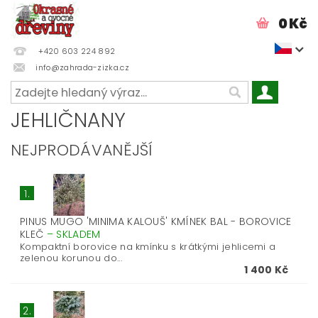
0 Kč
+420 603 224 892
info@zahrada-zizka.cz
JEHLIČNANY
NEJPRODÁVANĚJŠÍ
1.
PINUS MUGO 'MINIMA KALOUŠ' KMÍNEK BAL - BOROVICE
KLEČ
–
SKLADEM
Kompaktní borovice na kmínku s krátkými jehlicemi a
zelenou korunou do...
1 400 Kč
2.