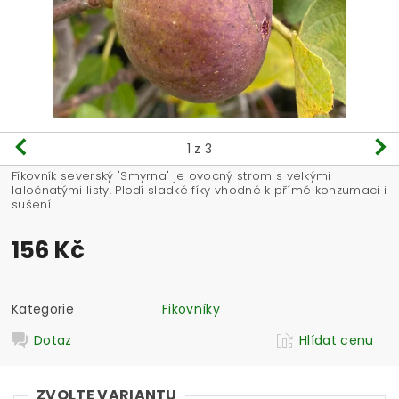
1
z 3
Fíkovník severský 'Smyrna' je ovocný strom s velkými
laločnatými listy. Plodí sladké fíky vhodné k přímé konzumaci i
sušení.
156 Kč
Kategorie
Fikovníky
Dotaz
Hlídat cenu
ZVOLTE VARIANTU