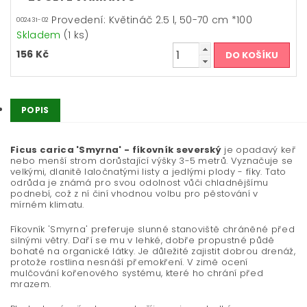
Provedení: Květináč 2.5 l, 50-70 cm *100
002431-02
Skladem
(1 ks)
156 Kč
POPIS
Ficus carica 'Smyrna' - fíkovník severský
je opadavý keř
nebo menší strom dorůstající výšky 3-5 metrů. Vyznačuje se
velkými, dlanitě laločnatými listy a jedlými plody - fíky. Tato
odrůda je známá pro svou odolnost vůči chladnějšímu
podnebí, což z ní činí vhodnou volbu pro pěstování v
mírném klimatu.
Fíkovník 'Smyrna' preferuje slunné stanoviště chráněné před
silnými větry. Daří se mu v lehké, dobře propustné půdě
bohaté na organické látky. Je důležité zajistit dobrou drenáž,
protože rostlina nesnáší přemokření. V zimě ocení
mulčování kořenového systému, které ho chrání před
mrazem.