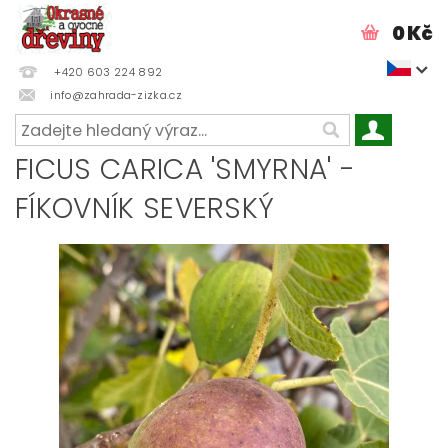
0 Kč
+420 603 224 892
info@zahrada-zizka.cz
FICUS CARICA 'SMYRNA' -
FÍKOVNÍK SEVERSKÝ