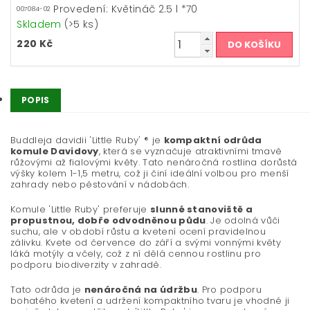
Provedení: Květináč 2.5 l *70
007084-02
Skladem
(>5 ks)
220 Kč
POPIS
Buddleja davidii 'Little Ruby' ® je
kompaktní odrůda
komule Davidovy
, která se vyznačuje atraktivními tmavě
růžovými až fialovými květy. Tato nenáročná rostlina dorůstá
výšky kolem 1-1,5 metru, což ji činí ideální volbou pro menší
zahrady nebo pěstování v nádobách.
Komule 'Little Ruby' preferuje
slunné stanoviště a
propustnou, dobře odvodněnou půdu
. Je odolná vůči
suchu, ale v období růstu a kvetení ocení pravidelnou
zálivku. Kvete od července do září a svými vonnými květy
láká motýly a včely, což z ní dělá cennou rostlinu pro
podporu biodiverzity v zahradě.
Tato odrůda je
nenáročná na údržbu
. Pro podporu
bohatého kvetení a udržení kompaktního tvaru je vhodné ji