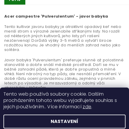
Acer campestre 'Pulverulentum' - javor babyka
Tento kultivar javoru babyky je atraktivní opadavý keř nebo
menší strom s výrazně zelenobíle stříkanými listy. Na rozdíl
od některých jiných kultivarů, jeho listy při rašení
nezčervenají. Dorůstá výšky 3-5 metrů a vytváří široce
rozložitou korunu. Je vhodný do menších zahrad nebo jako
solitéra.
Javor babyka 'Pulverulentum' preferuje slunné až polostinné
stanoviště a dobře snáší městské prostředí. Daří se mu v
běžné zahradní půdě, která je dobře propustná a mírně
vlhká. Není náročný na typ půdy, ale nesnáší přemokření. V
době růstu ocení pravidelnou zálivku, zejména v prvních
letech po výsadbě. Je mrazuvzdorný a odolný vůči
chorobám i škůdcům.
Tento web používá soubory cookie. Dalším
procházením tohoto webu vyjadřujete souhlas s
jejich používáním.. Více informací
zde
.
NASTAVENÍ