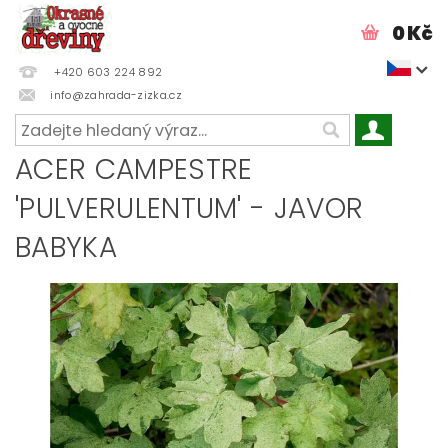
0 Kč
+420 603 224 892
info@zahrada-zizka.cz
ACER CAMPESTRE
'PULVERULENTUM' - JAVOR
BABYKA