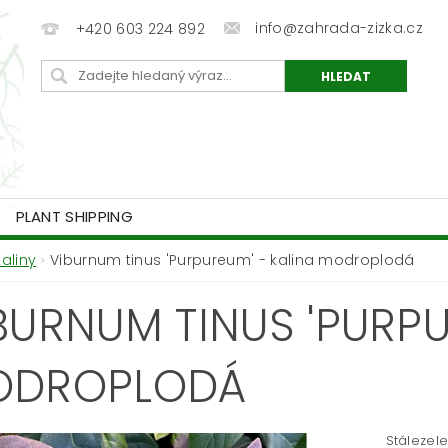
info@zahrada-zizka.cz
+420 603 224 892
PLANT SHIPPING
Kaliny
Viburnum tinus 'Purpureum' - kalina modroplodá
BURNUM TINUS 'PURPU
ODROPLODÁ
Stálezele