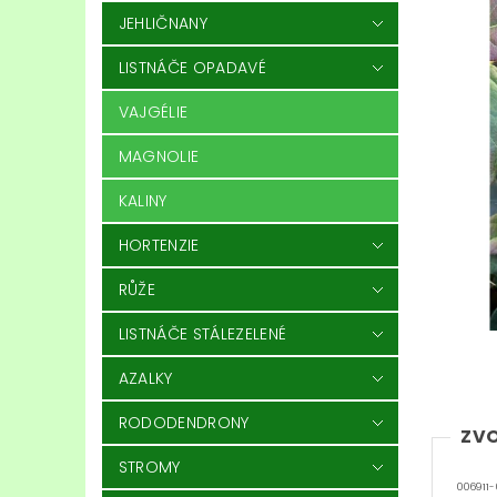
JEHLIČNANY
LISTNÁČE OPADAVÉ
VAJGÉLIE
MAGNOLIE
KALINY
HORTENZIE
RŮŽE
LISTNÁČE STÁLEZELENÉ
AZALKY
RODODENDRONY
ZVO
STROMY
006911