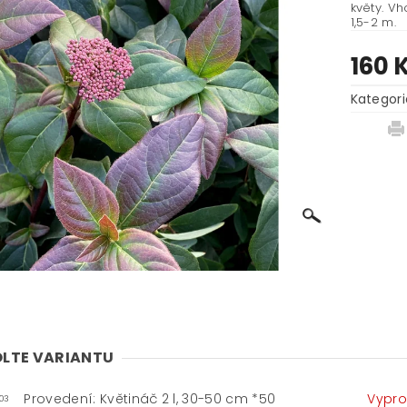
květy. V
1,5-2 m.
160 
Kategori
LTE VARIANTU
Provedení: Květináč 2 l, 30-50 cm *50
Vypr
-03