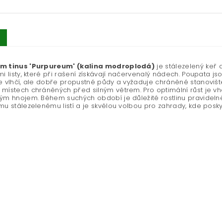
m tinus 'Purpureum' (kalina modroplodá)
je stálezelený keř d
mi listy, které při rašení získávají načervenalý nádech. Poupata jsou
e vlhčí, ale dobře propustné půdy a vyžaduje chráněné stanoviště, 
 místech chráněných před silným větrem. Pro optimální růst je
ým hnojem. Během suchých období je důležité rostlinu pravidelně
mu stálezelenému listí a je skvělou volbou pro zahrady, kde poskyt