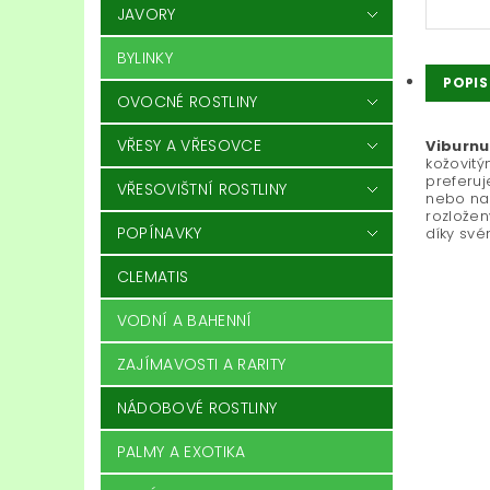
JAVORY
BYLINKY
POPIS
OVOCNÉ ROSTLINY
VŘESY A VŘESOVCE
Viburnu
kožovitý
preferuj
VŘESOVIŠTNÍ ROSTLINY
nebo na
rozložen
POPÍNAVKY
díky své
CLEMATIS
VODNÍ A BAHENNÍ
ZAJÍMAVOSTI A RARITY
NÁDOBOVÉ ROSTLINY
PALMY A EXOTIKA