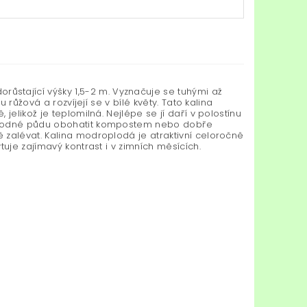
orůstající výšky 1,5-2 m. Vyznačuje se tuhými až
 růžová a rozvíjejí se v bílé květy. Tato kalina
jelikož je teplomilná. Nejlépe se jí daří v polostínu
 vhodné půdu obohatit kompostem nebo dobře
 zalévat. Kalina modroplodá je atraktivní celoročně
uje zajímavý kontrast i v zimních měsících.