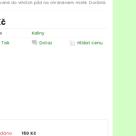
hodná do vlhčích půd na chráněném místě. Dorůstá
Kč
e
Kaliny
Tisk
Dotaz
Hlídat cenu
odáno
160 Kč