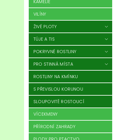
KAMÉLIE
VILÍNY
ŽIVÉ PLOTY
TÚJE A TIS
POKRYVNÉ ROSTLINY
PRO STINNÁ MÍSTA
ROSTLINY NA KMÍNKU
S PŘEVISLOU KORUNOU
SLOUPOVITĚ ROSTOUCÍ
VÍCEKMENY
PŘÍRODNÍ ZAHRADY
PLODY PRO PTACTVO