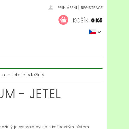
|
PŘIHLÁŠENÍ
REGISTRACE
KOŠÍK:
0 Kč
um - Jetel bledožlutý
M - JETEL
dožlutý je vytrvalá bylina s keříkovitým růstem.