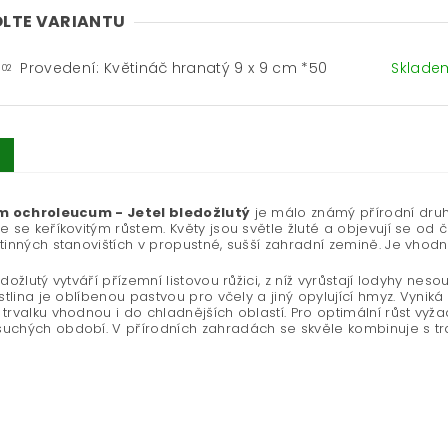
LTE VARIANTU
Provedení: Květináč hranatý 9 x 9 cm *50
Sklad
-02
um ochroleucum - Jetel bledožlutý
je málo známý přírodní druh
e se keříkovitým růstem. Květy jsou světle žluté a objevují se od 
tinných stanovištích v propustné, sušší zahradní zemině. Je vhod
edožlutý vytváří přízemní listovou růžici, z níž vyrůstají lodyhy ne
ostlina je oblíbenou pastvou pro včely a jiný opylující hmyz. Vynik
trvalku vhodnou i do chladnějších oblastí. Pro optimální růst 
chých období. V přírodních zahradách se skvěle kombinuje s trav