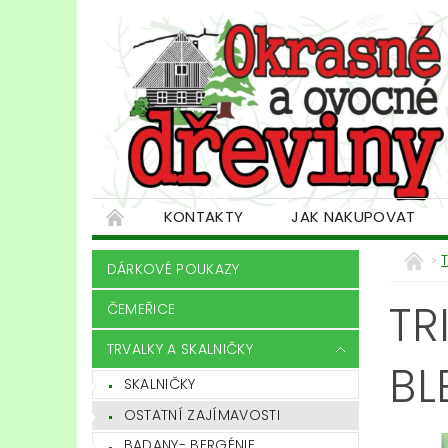
KONTAKTY
JAK NAKUPOVAT
DÁRKOVÉ POUKAZY
TR
ČEMEŘICE
TRVALKY A SKALNIČKY
BL
SKALNIČKY
OSTATNÍ ZAJÍMAVOSTI
BADANY- BERGÉNIE