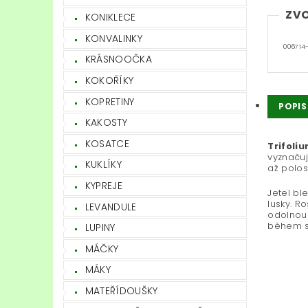
ZVO
KONIKLECE
KONVALINKY
006714
KRÁSNOOČKA
KOKOŘÍKY
KOPRETINY
POPIS
KAKOSTY
KOSATCE
Trifoli
vyznačuj
KUKLÍKY
až polos
KYPREJE
Jetel bl
lusky. R
LEVANDULE
odolnou 
během su
LUPINY
MÁČKY
MÁKY
MATEŘÍDOUŠKY