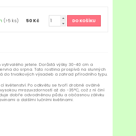
em
(>5 ks)
50 Kč
 vytrvalého jetele. Dorůstá výšky 30-40 cm a
června do srpna. Tato rostlina prospívá na slunných
ná do trvalkových výsadeb a zahrad přírodního typu.
soucí květenství. Po odkvětu se tvoří drobné oválné
á vysokou mrazuvzdorností až do -35°C, což z ní činí
vyžaduje dobře odvodněnou půdu a občasnou zálivku
inami a dalšími lučními květinami.