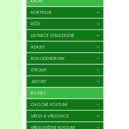
KALINY
HORTENZIE
RŮŽE
LISTNÁČE STÁLEZELENÉ
AZALKY
RODODENDRONY
STROMY
JAVORY
BYLINKY
OVOCNÉ ROSTLINY
VŘESY A VŘESOVCE
VŘESOVIŠTNÍ ROSTLINY