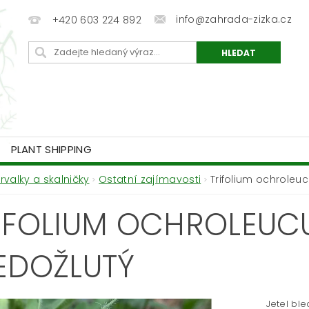
info@zahrada-zizka.cz
+420 603 224 892
PLANT SHIPPING
Trvalky a skalničky
Ostatní zajímavosti
Trifolium ochroleuc
IFOLIUM OCHROLEUCU
EDOŽLUTÝ
Jetel ble