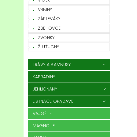
VIOLKY
VRBINY
ZÁPLEVÁKY
ZBĚHOVCE
ZVONKY
ŽLUŤUCHY
TRÁVY A BAMBUSY
KAPRADINY
JEHLIČNANY
LISTNÁČE OPADAVÉ
VAJGÉLIE
MAGNOLIE