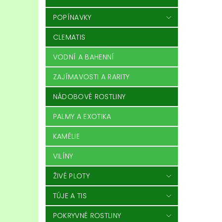
POPÍNAVKY
CLEMATIS
VODNÍ A BAHENNÍ
ZAJÍMAVOSTI A RARITY
NÁDOBOVÉ ROSTLINY
PALMY A EXOTIKA
KAMÉLIE
VILÍNY
ŽIVÉ PLOTY
TÚJE A TIS
POKRYVNÉ ROSTLINY