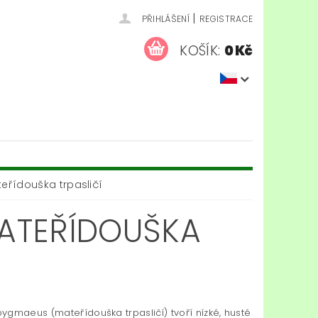
|
PŘIHLÁŠENÍ
REGISTRACE
KOŠÍK:
0 Kč
řídouška trpasličí
ATEŘÍDOUŠKA
ygmaeus (mateřídouška trpasličí) tvoří nízké, husté