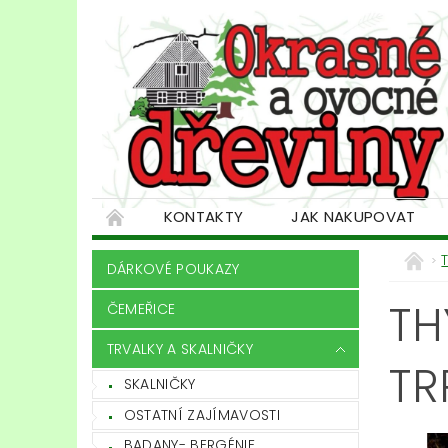
KONTAKTY
JAK NAKUPOVAT
DÁRKOVÉ POUKAZY
TH
ČEMEŘICE
TRVALKY A SKALNIČKY
TR
SKALNIČKY
OSTATNÍ ZAJÍMAVOSTI
BADANY- BERGÉNIE