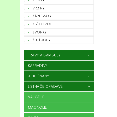
VIOLKY
VRBINY
ZÁPLEVÁKY
ZBĚHOVCE
ZVONKY
ŽLUŤUCHY
TRÁVY A BAMBUSY
KAPRADINY
JEHLIČNANY
LISTNÁČE OPADAVÉ
VAJGÉLIE
MAGNOLIE