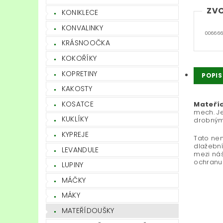
ZVO
KONIKLECE
KONVALINKY
006666
KRÁSNOOČKA
KOKOŘÍKY
KOPRETINY
POPIS
KAKOSTY
KOSATCE
Mateří
mech. Je
KUKLÍKY
drobnými
KYPREJE
Tato nen
dlažební
LEVANDULE
mezi ná
ochranu 
LUPINY
MÁČKY
MÁKY
MATEŘÍDOUŠKY