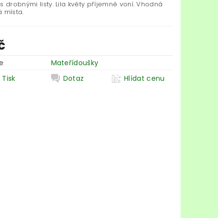
s drobnými listy. Lila květy příjemně voní. Vhodná
á místa.
č
e
Mateřídoušky
Tisk
Dotaz
Hlídat cenu