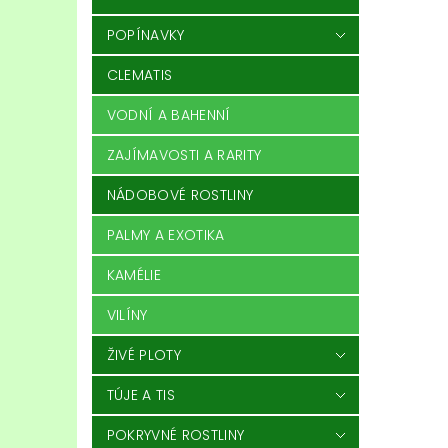
POPÍNAVKY
CLEMATIS
VODNÍ A BAHENNÍ
ZAJÍMAVOSTI A RARITY
NÁDOBOVÉ ROSTLINY
PALMY A EXOTIKA
KAMÉLIE
VILÍNY
ŽIVÉ PLOTY
TÚJE A TIS
POKRYVNÉ ROSTLINY