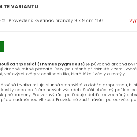
LTE VARIANTU
Provedení: Květináč hranatý 9 x 9 cm *50
Vy
-02
douška trpasličí (Thymus pygmaeus)
je půvabná drobná bylinka
jí drobné, mírně plstnaté lístky jsou těsně přitisknuté k zemi, vytv
, voňavými květy v odstínech lila, které lákají včely a motýly.
áročná trvalka miluje slunná stanoviště a dobře propustnou, hlini
 kostky nebo do štěrbinových výsadeb. Snáší občasný pošlap, což 
šlapné kameny. Pro zdravý růst potřebuje dobře odvodněný subs
před nadměrnou vlhkostí. Pravidelné zastřihávání po odkvětu podp