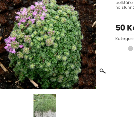
polštáře 
na slunn
50 K
Kategori