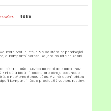
prodáno
50 Kč
, která tvoří husté, nízké polštáře připomínající
ářející kompaktní porost. Od jara do léta se zdobí
to-písčitou půdu. Skvěle se hodí do skalek, mezi
z ní dělá ideální rostlinu pro okraje cest nebo
trát a nepřemokřenou půdu. V zimě ocení lehkou
oří kompaktní růst a prodlouží životnost rostliny.