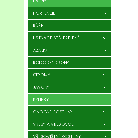
KALINY
HORTENZIE
RŮŽE
LISTNÁČE STÁLEZELENÉ
AZALKY
RODODENDRONY
STROMY
JAVORY
BYLINKY
OVOCNÉ ROSTLINY
VŘESY A VŘESOVCE
VŘESOVIŠTNÍ ROSTLINY