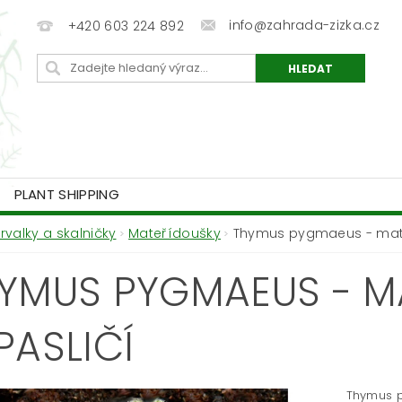
info@zahrada-zizka.cz
+420 603 224 892
PLANT SHIPPING
Trvalky a skalničky
Mateřídoušky
Thymus pygmaeus - mate
YMUS PYGMAEUS - M
PASLIČÍ
Thymus p