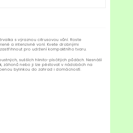
trvalka s výraznou citrusovou vůní. Roste
zelené a intenzivně voní. Kvete drobnými
zastřihnout pro udržení kompaktního tvaru.
ustných, sušších hlinito-písčitých půdách. Nesnáší
ek, záhonů nebo ji lze pěstovat v nádobách na
íbenou bylinkou do zahrad i domácností.