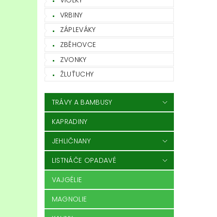
VIOLKY
VRBINY
ZÁPLEVÁKY
ZBĚHOVCE
ZVONKY
ŽLUŤUCHY
TRÁVY A BAMBUSY
KAPRADINY
JEHLIČNANY
LISTNÁČE OPADAVÉ
VAJGÉLIE
MAGNOLIE