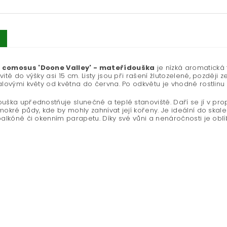
comosus 'Doone Valley' - mateřídouška
je nízká aromatická 
vitě do výšky asi 15 cm. Listy jsou při rašení žlutozelené, později 
alovými květy od května do června. Po odkvětu je vhodné rostlinu 
uška upřednostňuje slunečné a teplé stanoviště. Daří se jí v prop
mokré půdy, kde by mohly zahnívat její kořeny. Je ideální do skal
balkóně či okenním parapetu. Díky své vůni a nenáročnosti je obl