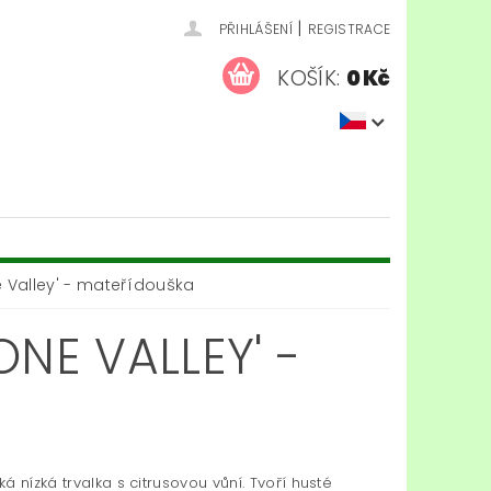
|
PŘIHLÁŠENÍ
REGISTRACE
KOŠÍK:
0 Kč
Valley' - mateřídouška
E VALLEY' -
á nízká trvalka s citrusovou vůní. Tvoří husté