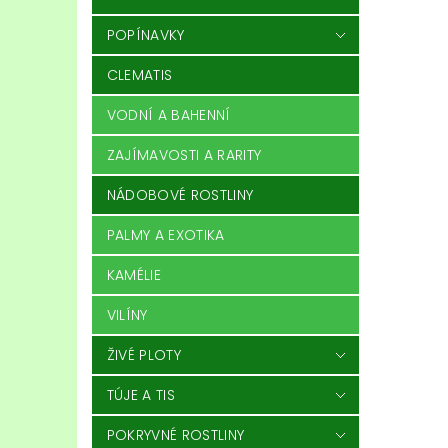
POPÍNAVKY
CLEMATIS
VODNÍ A BAHENNÍ
ZAJÍMAVOSTI A RARITY
NÁDOBOVÉ ROSTLINY
PALMY A EXOTIKA
KAMÉLIE
VILÍNY
ŽIVÉ PLOTY
TÚJE A TIS
POKRYVNÉ ROSTLINY