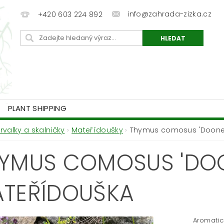
info@zahrada-zizka.cz
+420 603 224 892
PLANT SHIPPING
Trvalky a skalničky
Mateřídoušky
Thymus comosus 'Doone 
YMUS COMOSUS 'DOON
TEŘÍDOUŠKA
Aromatick