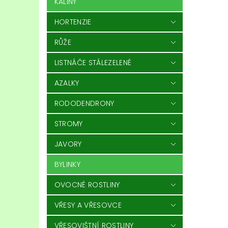
KALINY
HORTENZIE
RŮŽE
LISTNÁČE STÁLEZELENÉ
AZALKY
RODODENDRONY
STROMY
JAVORY
BYLINKY
OVOCNÉ ROSTLINY
VŘESY A VŘESOVCE
VŘESOVIŠTNÍ ROSTLINY