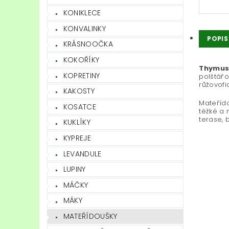
KONIKLECE
KONVALINKY
POPIS
KRÁSNOOČKA
KOKOŘÍKY
Thymus 
KOPRETINY
polštářo
růžovofi
KAKOSTY
Mateřído
KOSATCE
těžké a 
terase, 
KUKLÍKY
KYPREJE
LEVANDULE
LUPINY
MÁČKY
MÁKY
MATEŘÍDOUŠKY