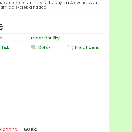
se žlutozelenými listy a drobnými růžovofialovými
eální do skalek a nádob.
č
e
Mateřídoušky
Tisk
Dotaz
Hlídat cenu
prodáno
50 Kč