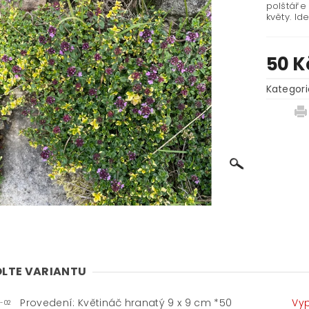
polštáře 
květy. Id
50 K
Kategori
LTE VARIANTU
Provedení: Květináč hranatý 9 x 9 cm *50
Vy
-02