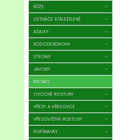
RŮŽE
LISTNÁČE STÁLEZELENÉ
AZALKY
RODODENDRONY
STROMY
JAVORY
BYLINKY
OVOCNÉ ROSTLINY
VŘESY A VŘESOVCE
VŘESOVIŠTNÍ ROSTLINY
POPÍNAVKY