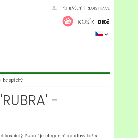
|
PŘIHLÁŠENÍ
REGISTRACE
KOŠÍK:
0 Kč
k kaspický
RUBRA' -
k kaspický 'Rubra' je elegantní opadavý keř s