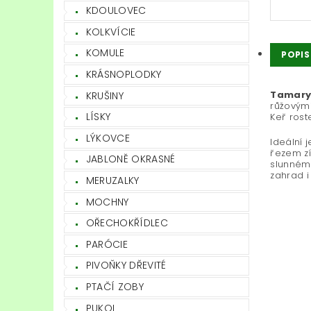
KDOULOVEC
KOLKVÍCIE
KOMULE
POPIS
KRÁSNOPLODKY
Tamaryš
KRUŠINY
růžovými
LÍSKY
Keř rost
LÝKOVCE
Ideální 
řezem zí
JABLONĚ OKRASNÉ
slunném 
zahrad i
MERUZALKY
MOCHNY
OŘECHOKŘÍDLEC
PARÓCIE
PIVOŇKY DŘEVITÉ
PTAČÍ ZOBY
PUKOL