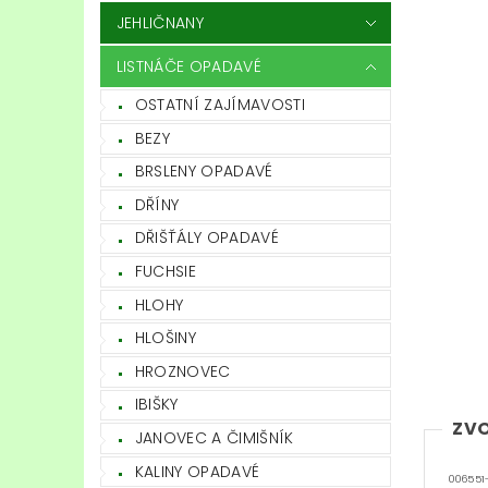
JEHLIČNANY
LISTNÁČE OPADAVÉ
OSTATNÍ ZAJÍMAVOSTI
BEZY
BRSLENY OPADAVÉ
DŘÍNY
DŘIŠŤÁLY OPADAVÉ
FUCHSIE
HLOHY
HLOŠINY
HROZNOVEC
IBIŠKY
ZVO
JANOVEC A ČIMIŠNÍK
KALINY OPADAVÉ
006551