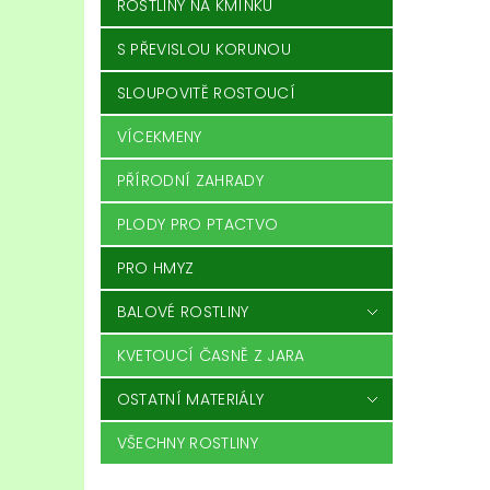
ROSTLINY NA KMÍNKU
S PŘEVISLOU KORUNOU
SLOUPOVITĚ ROSTOUCÍ
VÍCEKMENY
PŘÍRODNÍ ZAHRADY
PLODY PRO PTACTVO
PRO HMYZ
BALOVÉ ROSTLINY
KVETOUCÍ ČASNĚ Z JARA
OSTATNÍ MATERIÁLY
VŠECHNY ROSTLINY