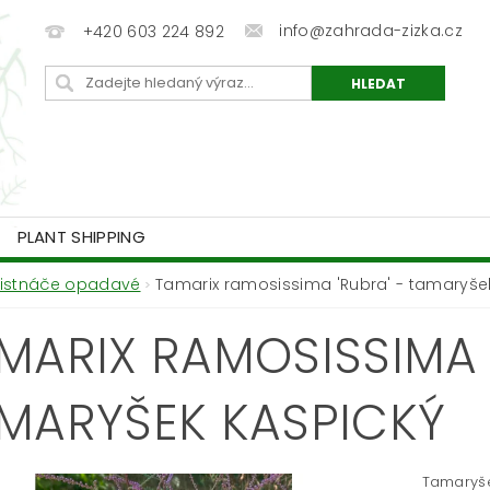
info@zahrada-zizka.cz
+420 603 224 892
PLANT SHIPPING
Listnáče opadavé
Tamarix ramosissima 'Rubra' - tamaryše
MARIX RAMOSISSIMA '
MARYŠEK KASPICKÝ
Tamaryše