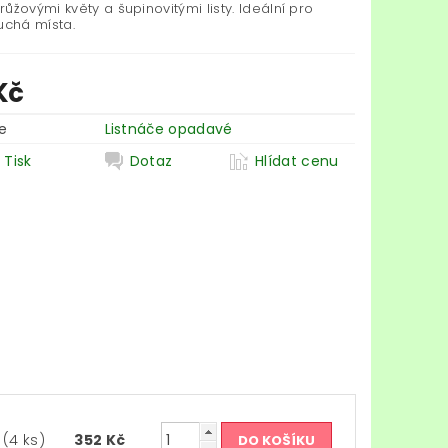
ůžovými květy a šupinovitými listy. Ideální pro
uchá místa.
Kč
e
Listnáče opadavé
Tisk
Dotaz
Hlídat cenu
m
(4 ks)
352 Kč