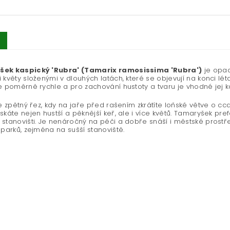
ek kaspický 'Rubra' (Tamarix ramosissima 'Rubra')
je opad
 květy složenými v dlouhých latách, které se objevují na konci léta
e poměrně rychle a pro zachování hustoty a tvaru je vhodné jej k
je zpětný řez, kdy na jaře před rašením zkrátíte loňské větve o c
skáte nejen hustší a pěknější keř, ale i více květů. Tamaryšek pre
stanovišti. Je nenáročný na péči a dobře snáší i městské prostřed
 parků, zejména na sušší stanoviště.