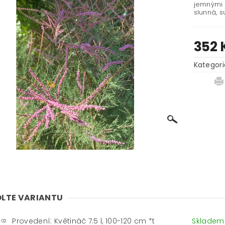
jemnými r
slunná, s
352 
Kategori
LTE VARIANTU
Provedení: Květináč 7.5 l, 100-120 cm *t
Sklade
-02