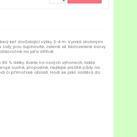
avý keř dorůstající výšky 3-4 m. Vyniká drobnými
. Listy jsou šupinovité, zelené až šedozelené barvy.
aždoročně na jaře stříhat.
ca 80 % délky. Kvete na nových výhonech, takže
feruje suché, propustné, nejlépe písčité půdy na
í či přímořské oblasti. Hodí se jako solitéra do