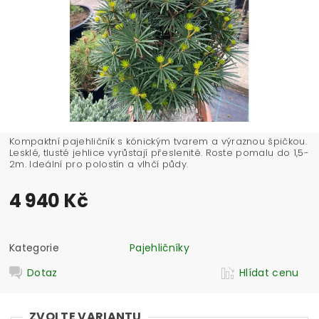
Kompaktní pajehličník s kónickým tvarem a výraznou špičkou.
Lesklé, tlusté jehlice vyrůstají přeslenitě. Roste pomalu do 1,5-
2m. Ideální pro polostín a vlhčí půdy.
4 940 Kč
Kategorie
Pajehličníky
Dotaz
Hlídat cenu
ZVOLTE VARIANTU