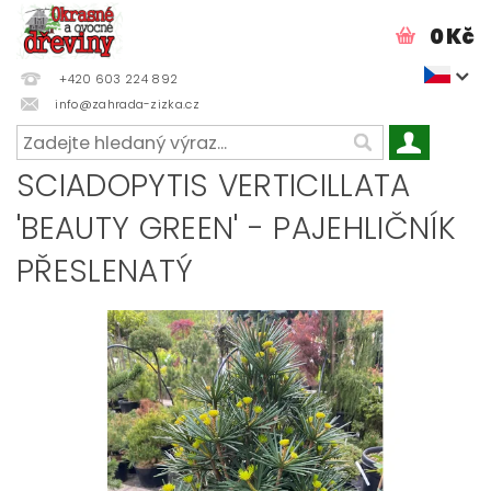
0 Kč
+420 603 224 892
info@zahrada-zizka.cz
SCIADOPYTIS VERTICILLATA
'BEAUTY GREEN' - PAJEHLIČNÍK
PŘESLENATÝ