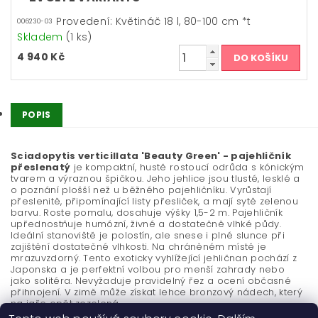
Provedení: Květináč 18 l, 80-100 cm *t
006230-03
Skladem
(1 ks)
4 940 Kč
POPIS
Sciadopytis verticillata 'Beauty Green' - pajehličník
přeslenatý
je kompaktní, hustě rostoucí odrůda s kónickým
tvarem a výraznou špičkou. Jeho jehlice jsou tlusté, lesklé a
o poznání plošší než u běžného pajehličníku. Vyrůstají
přeslenitě, připomínající listy přesliček, a mají sytě zelenou
barvu. Roste pomalu, dosahuje výšky 1,5-2 m. Pajehličník
upřednostňuje humózní, živné a dostatečně vlhké půdy.
Ideální stanoviště je polostín, ale snese i plné slunce při
zajištění dostatečné vlhkosti. Na chráněném místě je
mrazuvzdorný. Tento exoticky vyhlížející jehličnan pochází z
Japonska a je perfektní volbou pro menší zahrady nebo
jako solitéra. Nevyžaduje pravidelný řez a ocení občasné
přihnojení. V zimě může získat lehce bronzový nádech, který
na jaře opět zezelená.