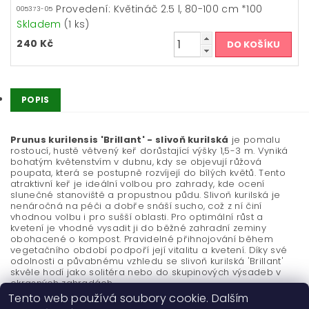
Provedení: Květináč 2.5 l, 80-100 cm *100
005373-05
Skladem
(1 ks)
240 Kč
POPIS
Prunus kurilensis 'Brillant' - slivoň kurilská
je pomalu
rostoucí, hustě větvený keř dorůstající výšky 1,5-3 m. Vyniká
bohatým květenstvím v dubnu, kdy se objevují růžová
poupata, která se postupně rozvíjejí do bílých květů. Tento
atraktivní keř je ideální volbou pro zahrady, kde ocení
slunečné stanoviště a propustnou půdu. Slivoň kurilská je
nenáročná na péči a dobře snáší sucho, což z ní činí
vhodnou volbu i pro sušší oblasti. Pro optimální růst a
kvetení je vhodné vysadit ji do běžné zahradní zeminy
obohacené o kompost. Pravidelné přihnojování během
vegetačního období podpoří její vitalitu a kvetení. Díky své
odolnosti a půvabnému vzhledu se slivoň kurilská 'Brillant'
skvěle hodí jako solitéra nebo do skupinových výsadeb v
okrasných zahradách.
Tento web používá soubory cookie. Dalším