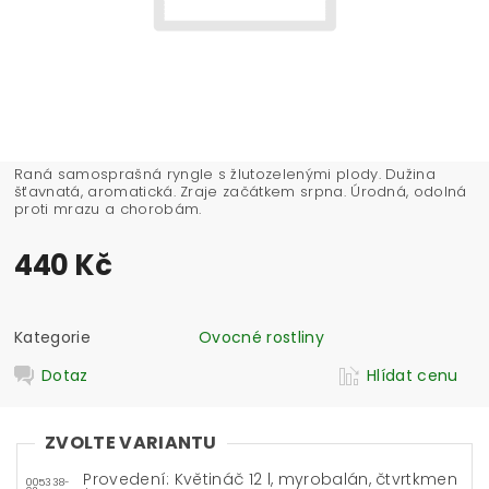
Raná samosprašná ryngle s žlutozelenými plody. Dužina
šťavnatá, aromatická. Zraje začátkem srpna. Úrodná, odolná
proti mrazu a chorobám.
440 Kč
Kategorie
Ovocné rostliny
Dotaz
Hlídat cenu
ZVOLTE VARIANTU
Provedení: Květináč 12 l, myrobalán, čtvrtkmen
005338-