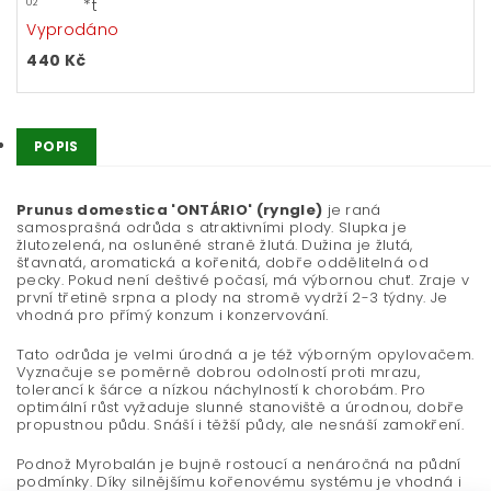
*t
02
Vyprodáno
440 Kč
POPIS
Prunus domestica 'ONTÁRIO' (ryngle)
je raná
samosprašná odrůda s atraktivními plody. Slupka je
žlutozelená, na osluněné straně žlutá. Dužina je žlutá,
šťavnatá, aromatická a kořenitá, dobře oddělitelná od
pecky. Pokud není deštivé počasí, má výbornou chuť. Zraje v
první třetině srpna a plody na stromě vydrží 2-3 týdny. Je
vhodná pro přímý konzum i konzervování.
Tato odrůda je velmi úrodná a je též výborným opylovačem.
Vyznačuje se poměrně dobrou odolností proti mrazu,
tolerancí k šárce a nízkou náchylností k chorobám. Pro
optimální růst vyžaduje slunné stanoviště a úrodnou, dobře
propustnou půdu. Snáší i těžší půdy, ale nesnáší zamokření.
Podnož Myrobalán je bujně rostoucí a nenáročná na půdní
podmínky. Díky silnějšímu kořenovému systému je vhodná i