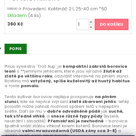
Provedení: Květináč 2 l, 25-40 cm *50
008260-01
Skladem
(4 ks)
360 Kč
POPIS
Pinus sylvestris 'Troll Aup' je
kompaktní zakrslá borovice
lesní
s **jemnými jehlicemi, které jsou výrazně
žluté až
zlaté po většinu roku
, obzvlášť intenzivně na plném slunci.
Rostlina má
vztyčený, spíše kuželovitý až hustý habitus
a roste
pomalu.
Tento kultivar borovice nejlépe prosperuje
na plném
slunci
, kde se nejvíce zvýrazní
zlaté zbarvení jehlic
; lehký
polostín může zahnat možnost spálení listů v nejlepším
světle. Daří se mu v
dobře odvodněné půdě
jak
suché,
tak středně vlhké
, a
snese různé typy půdy
(kyselé,
neutrální i zásadité).
Přemokření je nevhodné
– borovice
špatně snáší stálou vlhkost kolem kořenů. Borovice lesní je
obecně
velmi mrazuvzdorná (USDA zóny cca 3–8)
a
dobře snáší nízké zimní teploty.