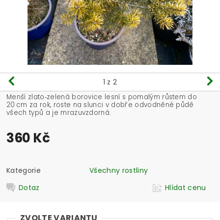
1
z 2
Menší zlato‑zelená borovice lesní s pomalým růstem do
20 cm za rok, roste na slunci v dobře odvodněné půdě
všech typů a je mrazuvzdorná.
360 Kč
Kategorie
Všechny rostliny
Dotaz
Hlídat cenu
ZVOLTE VARIANTU