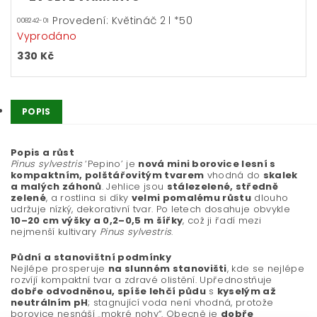
Provedení: Květináč 2 l *50
008242-01
Vyprodáno
330 Kč
POPIS
Popis a růst
Pinus sylvestris
‘Pepino’ je
nová mini borovice lesní s
kompaktním, polštářovitým tvarem
vhodná do
skalek
a malých záhonů
. Jehlice jsou
stálezelené, středně
zelené
, a rostlina si díky
velmi pomalému růstu
dlouho
udržuje nízký, dekorativní tvar. Po letech dosahuje obvykle
10–20 cm výšky a 0,2–0,5 m šířky
, což ji řadí mezi
nejmenší kultivary
Pinus sylvestris
.
Půdní a stanovištní podmínky
Nejlépe prosperuje
na slunném stanovišti
, kde se nejlépe
rozvíjí kompaktní tvar a zdravé olistění. Upřednostňuje
dobře odvodněnou, spíše lehčí půdu
s
kyselým až
neutrálním pH
; stagnující voda není vhodná, protože
borovice nesnáší „mokré nohy“. Obecně je
dobře