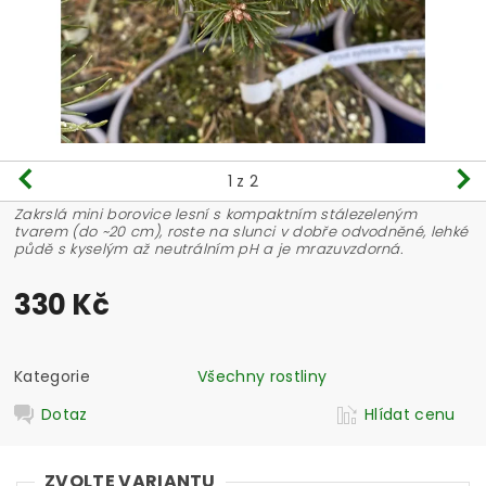
1
z 2
Zakrslá mini borovice lesní s kompaktním stálezeleným
tvarem (do ~20 cm), roste na slunci v dobře odvodněné, lehké
půdě s kyselým až neutrálním pH a je mrazuvzdorná.
330 Kč
Kategorie
Všechny rostliny
Dotaz
Hlídat cenu
ZVOLTE VARIANTU