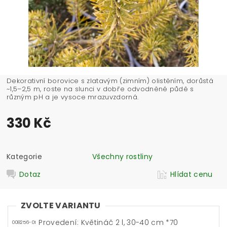
Dekorativní borovice s zlatavým (zimním) olistěním, dorůstá
~1,5–2,5 m, roste na slunci v dobře odvodněné půdě s
různým pH a je vysoce mrazuvzdorná.
330 Kč
Kategorie
Všechny rostliny
Dotaz
Hlídat cenu
ZVOLTE VARIANTU
Provedení: Květináč 2 l, 30-40 cm *70
008256-01