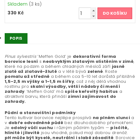
Skladem
(3 ks)
330 Kč
POPIS
Pinus sylvestris
‘Meffen Gold’ je
dekorativní forma
borovice lesní
s
neobvyklým zlatavým olistěním v zimě
,
které na podzim a během chladných měsíců září
jasně
zlatě až zlatavě-žlutě
a v létě bývá
zelené
. Roste
pomalu až středně
a během cca 5–10 let dorůstá přibližně
1,5–2,5 m výšky a 1–1,5 m šířky
, což z něj dělá vhodnou
rostlinu pro
skalní výsadby, větší nádoby či menší
zahrady
. ‘Meffen Gold’ má
spíše keřovitý habitus
a
atraktivní barvu, která přináší
zimní zajímavost do
zahrady.
Půdní a stanovištní podmínky
Tento kultivar borovice nejlépe prospívá
na plném slunci
a
v
dobře odvodněné půdě
bez dlouhodobého přemokření.
Je
odolný vůči suchu
i různým půdním typům —
písčité,
hlinité i jílovité
jsou vhodné, pokud mají dobrou drenáž.
pH může být kyselé, neutrální i slabě zásadité
. Borovice