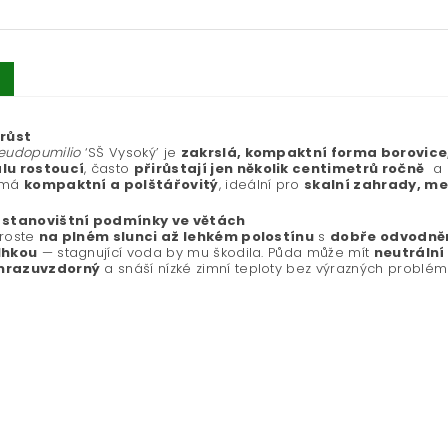
 růst
eudopumilio
‘SŠ Vysoký’ je
zakrslá, kompaktní forma borovice
lu rostoucí
, často
přirůstají jen několik centimetrů ročně
a 
 má
kompaktní a polštářovitý
, ideální pro
skalní zahrady, me
 stanovištní podmínky ve větách
 roste
na plném slunci až lehkém polostínu
s
dobře odvodně
lhkou
— stagnující voda by mu škodila. Půda může mít
neutrální
mrazuvzdorný
a snáší nízké zimní teploty bez výrazných problém