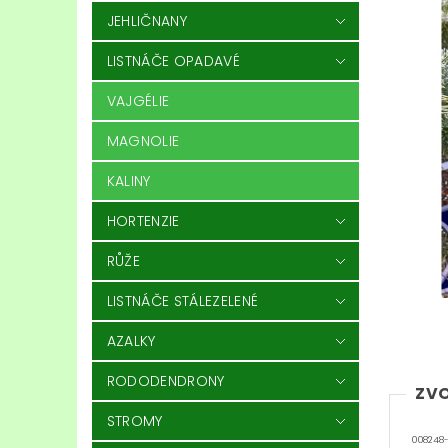
JEHLIČNANY
LISTNÁČE OPADAVÉ
VAJGÉLIE
MAGNOLIE
KALINY
HORTENZIE
RŮŽE
LISTNÁČE STÁLEZELENÉ
AZALKY
RODODENDRONY
ZVO
STROMY
008248