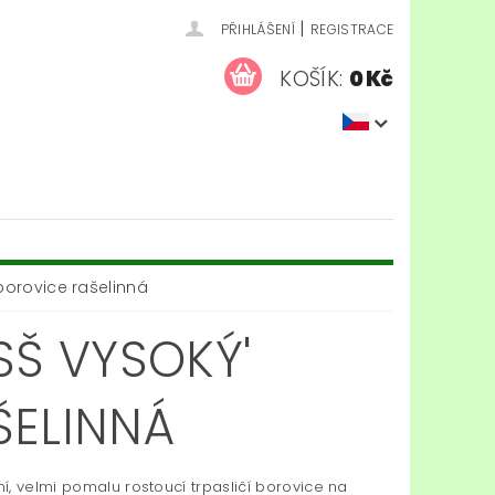
|
PŘIHLÁŠENÍ
REGISTRACE
KOŠÍK:
0 Kč
borovice rašelinná
SŠ VYSOKÝ'
ŠELINNÁ
í, velmi pomalu rostoucí trpasličí borovice na