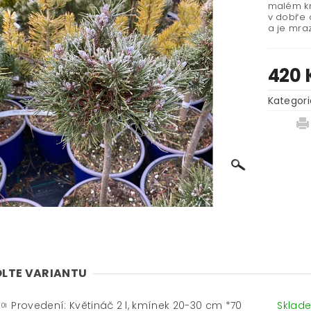
malém km
v dobře 
a je mra
420 
Kategori
LTE VARIANTU
Provedení: Květináč 2 l, kmínek 20-30 cm *70
Skla
-01