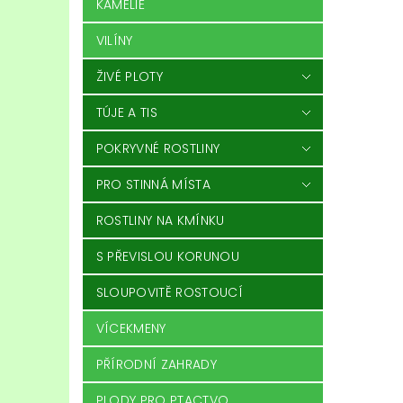
KAMÉLIE
VILÍNY
ŽIVÉ PLOTY
TÚJE A TIS
POKRYVNÉ ROSTLINY
PRO STINNÁ MÍSTA
ROSTLINY NA KMÍNKU
S PŘEVISLOU KORUNOU
SLOUPOVITĚ ROSTOUCÍ
VÍCEKMENY
PŘÍRODNÍ ZAHRADY
PLODY PRO PTACTVO