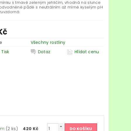
ínku s tmavě zeleným jehličím, vhodná na slunce
odvodněné půdě s neutrálním až mírně kyselým pH
zuvzdorná.
Kč
e
Všechny rostliny
Tisk
Dotaz
Hlídat cenu
dem
(2 ks)
420 Kč