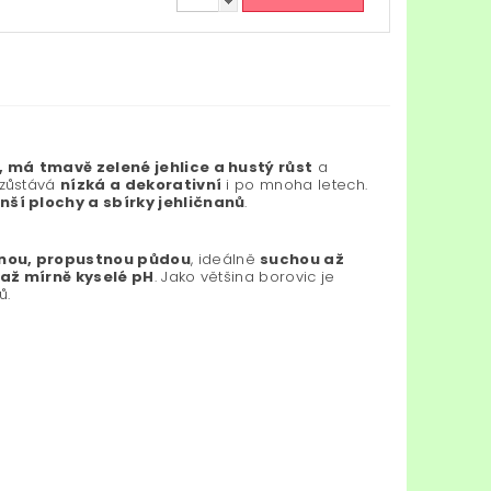
, má
tmavě zelené jehlice a hustý růst
a
zůstává
nízká a dekorativní
i po mnoha letech.
nší plochy a sbírky jehličnanů
.
nou, propustnou půdou
, ideálně
suchou až
 až mírně kyselé pH
. Jako většina borovic je
ů.