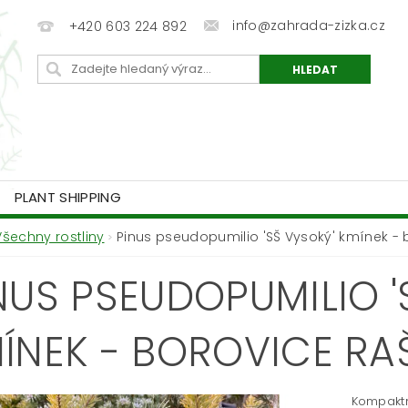
info@zahrada-zizka.cz
+420 603 224 892
PLANT SHIPPING
Všechny rostliny
Pinus pseudopumilio 'SŠ Vysoký' kmínek - 
NUS PSEUDOPUMILIO '
ÍNEK - BOROVICE RA
Kompaktn