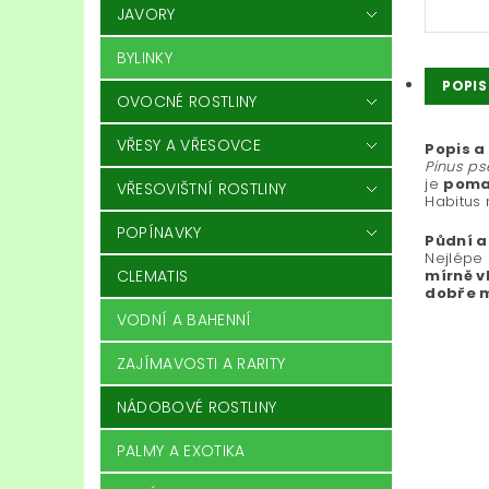
JAVORY
BYLINKY
POPIS
OVOCNÉ ROSTLINY
VŘESY A VŘESOVCE
Popis a
Pinus ps
je
poma
VŘESOVIŠTNÍ ROSTLINY
Habitus
POPÍNAVKY
Půdní a
Nejlépe
CLEMATIS
mírně v
dobře 
VODNÍ A BAHENNÍ
ZAJÍMAVOSTI A RARITY
NÁDOBOVÉ ROSTLINY
PALMY A EXOTIKA