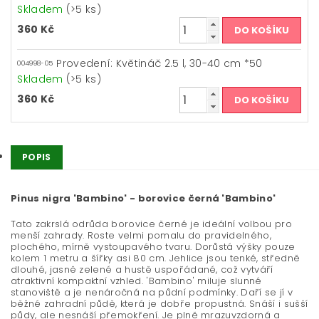
Skladem
(>5 ks)
360 Kč
Provedení: Květináč 2.5 l, 30-40 cm *50
004998-05
Skladem
(>5 ks)
360 Kč
POPIS
Pinus nigra 'Bambino' - borovice černá 'Bambino'
Tato zakrslá odrůda borovice černé je ideální volbou pro
menší zahrady. Roste velmi pomalu do pravidelného,
plochého, mírně vystoupavého tvaru. Dorůstá výšky pouze
kolem 1 metru a šířky asi 80 cm. Jehlice jsou tenké, středně
dlouhé, jasně zelené a hustě uspořádané, což vytváří
atraktivní kompaktní vzhled. 'Bambino' miluje slunné
stanoviště a je nenáročná na půdní podmínky. Daří se jí v
běžné zahradní půdě, která je dobře propustná. Snáší i sušší
půdy, ale nesnáší přemokření. Je plně mrazuvzdorná a