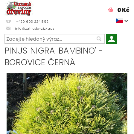
0 Kč
+420 603 224 892
info@zahrada-zizka.cz
PINUS NIGRA 'BAMBINO' -
BOROVICE ČERNÁ