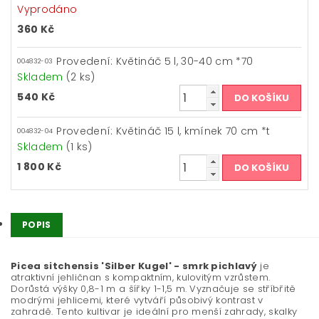
Vyprodáno
360 Kč
Provedení: Květináč 5 l, 30-40 cm *70
004832-03
Skladem
(2 ks)
540 Kč
Provedení: Květináč 15 l, kmínek 70 cm *t
004832-04
Skladem
(1 ks)
1 800 Kč
POPIS
Picea sitchensis 'Silber Kugel' - smrk pichlavý
je
atraktivní jehličnan s kompaktním, kulovitým vzrůstem.
Dorůstá výšky 0,8-1 m a šířky 1-1,5 m. Vyznačuje se stříbřitě
modrými jehlicemi, které vytváří působivý kontrast v
zahradě. Tento kultivar je ideální pro menší zahrady, skalky