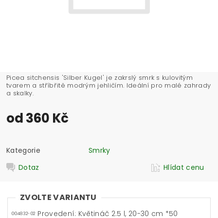
Picea sitchensis 'Silber Kugel' je zakrslý smrk s kulovitým
tvarem a stříbřitě modrým jehličím. Ideální pro malé zahrady
a skalky.
od 360 Kč
Kategorie
Smrky
Dotaz
Hlídat cenu
ZVOLTE VARIANTU
Provedení: Květináč 2.5 l, 20-30 cm *50
004832-02