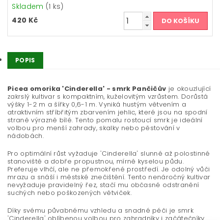
Skladem
(1 ks)
420 Kč
POPIS
Picea omorika 'Cinderella' - smrk Pančičův
je okouzlující
zakrslý kultivar s kompaktním, kuželovitým vzrůstem. Dorůstá
výšky 1-2 m a šířky 0,6-1 m. Vyniká hustým větvením a
atraktivním stříbřitým zbarvením jehlic, které jsou na spodní
straně výrazně bílé. Tento pomalu rostoucí smrk je ideální
volbou pro menší zahrady, skalky nebo pěstování v
nádobách.
Pro optimální růst vyžaduje 'Cinderella' slunné až polostinné
stanoviště a dobře propustnou, mírně kyselou půdu.
Preferuje vlhčí, ale ne přemokřené prostředí. Je odolný vůči
mrazu a snáší i městské znečištění. Tento nenáročný kultivar
nevyžaduje pravidelný řez, stačí mu občasné odstranění
suchých nebo poškozených větviček.
Díky svému půvabnému vzhledu a snadné péči je smrk
'Cinderella' oblíbenou volbou pro zahradníky i začátečníky.