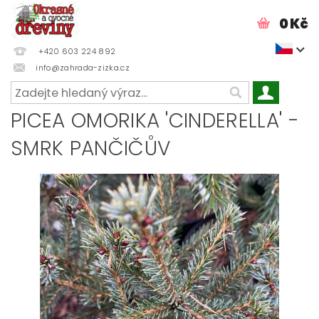
0 Kč
+420 603 224 892
info@zahrada-zizka.cz
PICEA OMORIKA 'CINDERELLA' -
SMRK PANČIČŮV