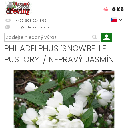
0 Kč
+420 603 224 892
info@zahrada-zizka.cz
PHILADELPHUS 'SNOWBELLE' -
PUSTORYL/ NEPRAVÝ JASMÍN