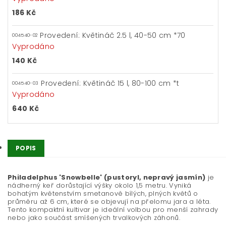
186 Kč
Provedení: Květináč 2.5 l, 40-50 cm *70
004540-02
Vyprodáno
140 Kč
Provedení: Květináč 15 l, 80-100 cm *t
004540-03
Vyprodáno
640 Kč
POPIS
Philadelphus 'Snowbelle' (pustoryl, nepravý jasmín)
je
nádherný keř dorůstající výšky okolo 1,5 metru. Vyniká
bohatým květenstvím smetanově bílých, plných květů o
průměru až 6 cm, které se objevují na přelomu jara a léta.
Tento kompaktní kultivar je ideální volbou pro menší zahrady
nebo jako součást smíšených trvalkových záhonů.