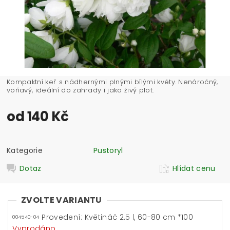
Kompaktní keř s nádhernými plnými bílými květy. Nenáročný,
voňavý, ideální do zahrady i jako živý plot.
od 140 Kč
Kategorie
Pustoryl
Dotaz
Hlídat cenu
ZVOLTE VARIANTU
Provedení: Květináč 2.5 l, 60-80 cm *100
004540-04
Vyprodáno