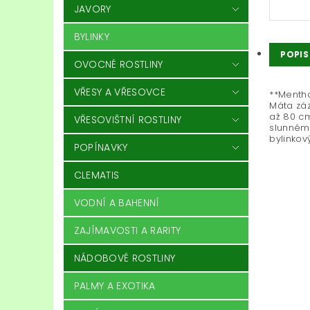
JAVORY
BYLINKY
POPIS
OVOCNÉ ROSTLINY
VŘESY A VŘESOVCE
**Mentha
Máta záz
až 80 cm
VŘESOVIŠTNÍ ROSTLINY
slunném 
bylinkov
POPÍNAVKY
CLEMATIS
VODNÍ A BAHENNÍ
ZAJÍMAVOSTI A RARITY
NÁDOBOVÉ ROSTLINY
PALMY A EXOTIKA