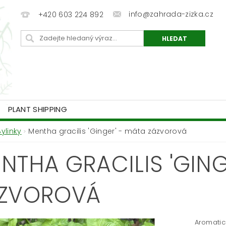
info@zahrada-zizka.cz
+420 603 224 892
PLANT SHIPPING
Bylinky
Mentha gracilis 'Ginger' - máta zázvorová
NTHA GRACILIS 'GING
ZVOROVÁ
Aromati