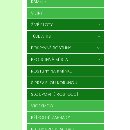
KAMÉLIE
VILÍNY
ŽIVÉ PLOTY
TÚJE A TIS
POKRYVNÉ ROSTLINY
PRO STINNÁ MÍSTA
ROSTLINY NA KMÍNKU
S PŘEVISLOU KORUNOU
SLOUPOVITĚ ROSTOUCÍ
VÍCEKMENY
PŘÍRODNÍ ZAHRADY
PLODY PRO PTACTVO