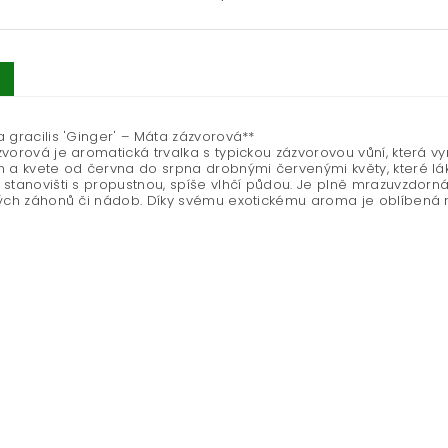
 gracilis 'Ginger' – Máta zázvorová**
vorová je aromatická trvalka s typickou zázvorovou vůní, která vyn
 a kvete od června do srpna drobnými červenými květy, které lák
stanovišti s propustnou, spíše vlhčí půdou. Je plně mrazuvzdorná
ých záhonů či nádob. Díky svému exotickému aroma je oblíbená ne