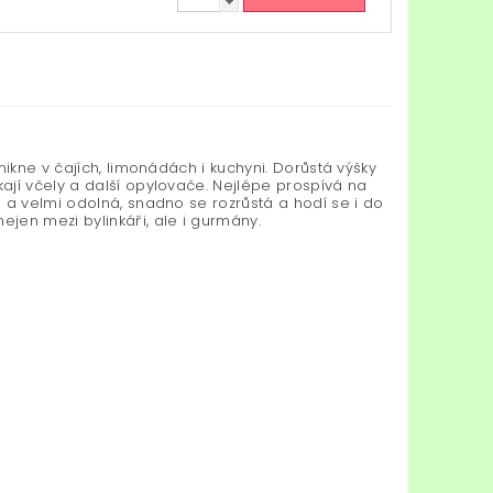
ikne v čajích, limonádách i kuchyni. Dorůstá výšky
ají včely a další opylovače. Nejlépe prospívá na
 a velmi odolná, snadno se rozrůstá a hodí se i do
jen mezi bylinkáři, ale i gurmány.