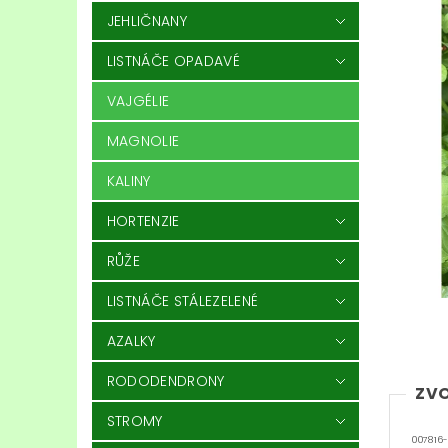
JEHLIČNANY
LISTNÁČE OPADAVÉ
VAJGÉLIE
MAGNOLIE
KALINY
HORTENZIE
RŮŽE
LISTNÁČE STÁLEZELENÉ
AZALKY
RODODENDRONY
ZVO
STROMY
007816-