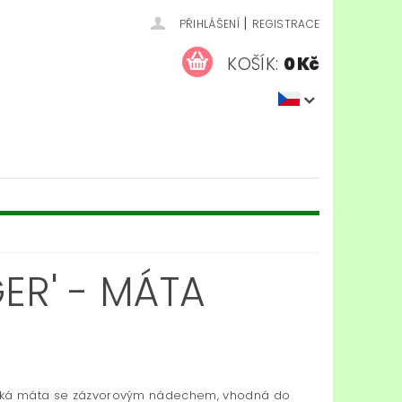
|
PŘIHLÁŠENÍ
REGISTRACE
KOŠÍK:
0 Kč
ER' - MÁTA
cká máta se zázvorovým nádechem, vhodná do