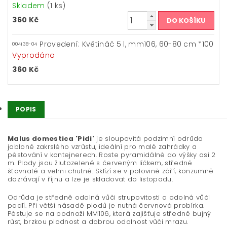
Skladem
(1 ks)
360 Kč
Provedení: Květináč 5 l, mm106, 60-80 cm *100
004138-04
Vyprodáno
360 Kč
POPIS
Malus domestica 'Pidi'
je sloupovitá podzimní odrůda
jabloně zakrslého vzrůstu, ideální pro malé zahrádky a
pěstování v kontejnerech. Roste pyramidálně do výšky asi 2
m. Plody jsou žlutozelené s červeným líčkem, středně
šťavnaté a velmi chutné. Sklízí se v polovině září, konzumně
dozrávají v říjnu a lze je skladovat do listopadu.
Odrůda je středně odolná vůči strupovitosti a odolná vůči
padlí. Při větší násadě plodů je nutná červnová probírka.
Pěstuje se na podnoži MM106, která zajišťuje středně bujný
růst, brzkou plodnost a dobrou odolnost vůči mrazu.