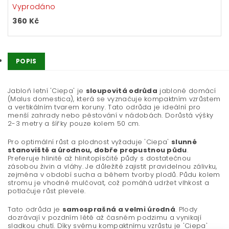
Vyprodáno
360 Kč
POPIS
Jabloň letní 'Ciepa' je
sloupovitá odrůda
jabloně domácí
(Malus domestica), která se vyznačuje kompaktním vzrůstem
a vertikálním tvarem koruny. Tato odrůda je ideální pro
menší zahrady nebo pěstování v nádobách. Dorůstá výšky
2-3 metry a šířky pouze kolem 50 cm.
Pro optimální růst a plodnost vyžaduje 'Ciepa'
slunné
stanoviště a úrodnou, dobře propustnou půdu
.
Preferuje hlinité až hlinitopísčité půdy s dostatečnou
zásobou živin a vláhy. Je důležité zajistit pravidelnou zálivku,
zejména v období sucha a během tvorby plodů. Půdu kolem
stromu je vhodné mulčovat, což pomáhá udržet vlhkost a
potlačuje růst plevele.
Tato odrůda je
samosprašná a velmi úrodná
. Plody
dozrávají v pozdním létě až časném podzimu a vynikají
sladkou chutí. Díky svému kompaktnímu vzrůstu je 'Ciepa'