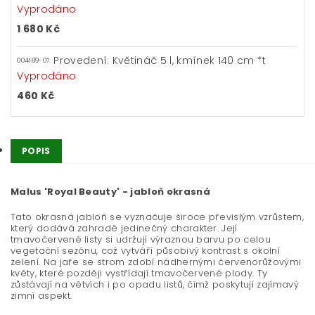
Vyprodáno
1 680 Kč
Provedení: Květináč 5 l, kmínek 140 cm *t
004189-07
Vyprodáno
460 Kč
POPIS
Malus 'Royal Beauty' - jabloň okrasná
Tato okrasná jabloň se vyznačuje široce převislým vzrůstem,
který dodává zahradě jedinečný charakter. Její
tmavočervené listy si udržují výraznou barvu po celou
vegetační sezónu, což vytváří působivý kontrast s okolní
zelení. Na jaře se strom zdobí nádhernými červenorůžovými
květy, které později vystřídají tmavočervené plody. Ty
zůstávají na větvích i po opadu listů, čímž poskytují zajímavý
zimní aspekt.