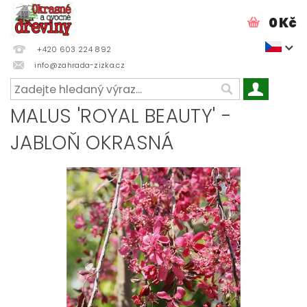
0 Kč
+420 603 224 892
info@zahrada-zizka.cz
MALUS 'ROYAL BEAUTY' -
JABLOŇ OKRASNÁ