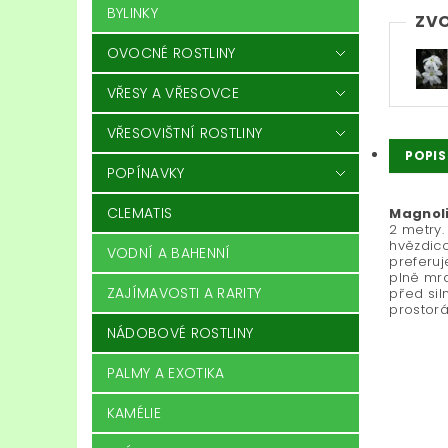
BYLINKY
ZVO
OVOCNÉ ROSTLINY
VŘESY A VŘESOVCE
VŘESOVIŠTNÍ ROSTLINY
POPIS
POPÍNAVKY
CLEMATIS
Magnoli
2 metry.
hvězdico
VODNÍ A BAHENNÍ
preferuj
plně mra
ZAJÍMAVOSTI A RARITY
před sil
prostorá
NÁDOBOVÉ ROSTLINY
PALMY A EXOTIKA
KAMÉLIE