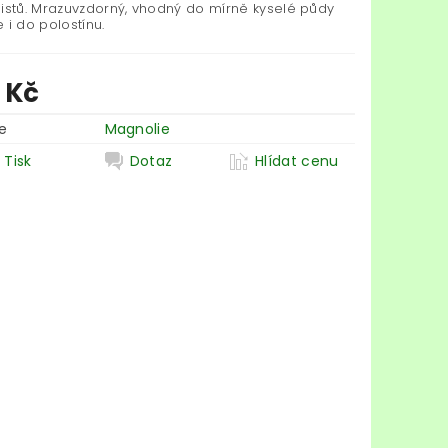
listů. Mrazuvzdorný, vhodný do mírně kyselé půdy
 i do polostínu.
0 Kč
e
Magnolie
Tisk
Dotaz
Hlídat cenu