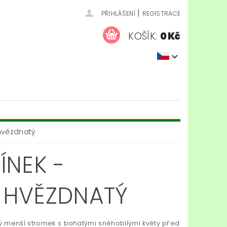
|
PŘIHLÁŠENÍ
REGISTRACE
KOŠÍK:
0 Kč
hvězdnatý
ÍNEK -
 HVĚZDNATÝ
 menší stromek s bohatými sněhobílými květy před