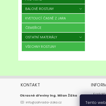
BALOVÉ ROSTLINY
KVETOUCÍ ČASNĚ Z JARA
ČEMEŘICE
OSTATNÍ MATERIÁLY
VŠECHNY ROSTLINY
KONTAKT
INFOR
Kontakt
Okrasné dřeviny Ing. Milan Žižka
Jak nak
Tento web
info
@
zahrada-zizka.cz
Obchod