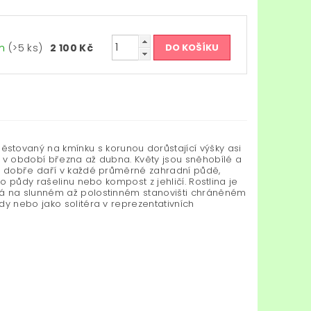
em
(>5 ks)
2 100 Kč
ěstovaný na kmínku s korunou dorůstající výšky asi
ů v období března až dubna. Květy jsou sněhobílé a
se dobře daří v každé průměrné zahradní půdě,
o půdy rašelinu nebo kompost z jehličí. Rostlina je
vá na slunném až polostinném stanovišti chráněném
dy nebo jako solitéra v reprezentativních