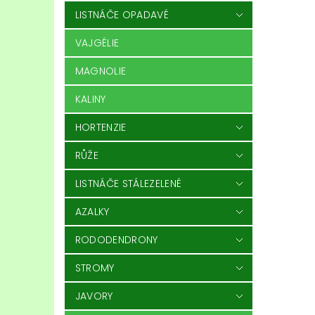
LISTNÁČE OPADAVÉ
VAJGÉLIE
MAGNOLIE
KALINY
HORTENZIE
RŮŽE
LISTNÁČE STÁLEZELENÉ
AZALKY
RODODENDRONY
STROMY
JAVORY