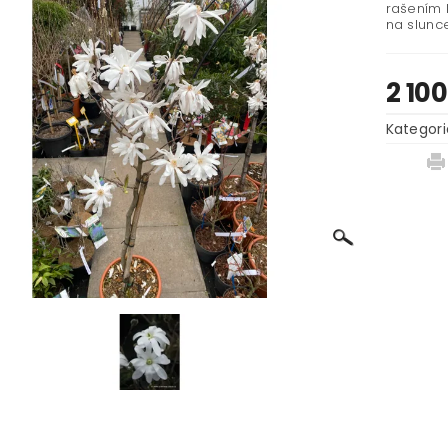
rašením 
na slunce
2 10
Kategori