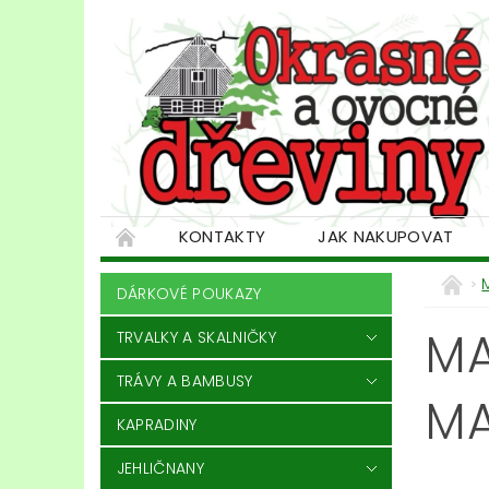
KONTAKTY
JAK NAKUPOVAT
DÁRKOVÉ POUKAZY
MA
TRVALKY A SKALNIČKY
TRÁVY A BAMBUSY
MA
KAPRADINY
JEHLIČNANY