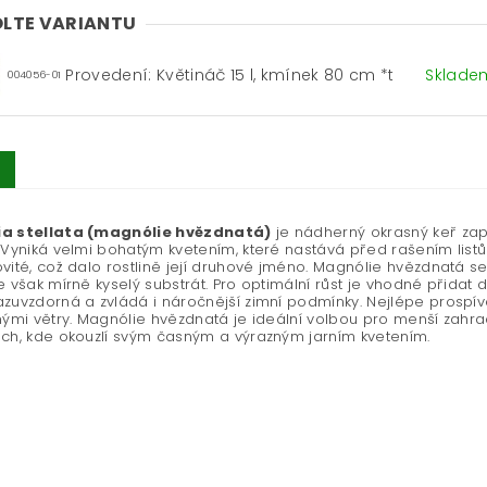
LTE VARIANTU
Provedení: Květináč 15 l, kmínek 80 cm *t
Sklad
004056-01
a stellata (magnólie hvězdnatá)
je nádherný okrasný keř zap
 Vyniká velmi bohatým kvetením, které nastává před rašením list
vité, což dalo rostlině její druhové jméno. Magnólie hvězdnatá 
e však mírně kyselý substrát. Pro optimální růst je vhodné přidat d
zuvzdorná a zvládá i náročnější zimní podmínky. Nejlépe prospí
nými větry. Magnólie hvězdnatá je ideální volbou pro menší zahra
ch, kde okouzlí svým časným a výrazným jarním kvetením.