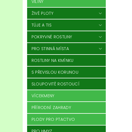
VILÍNY
ŽIVÉ PLOTY
TÚJE A TIS
POKRYVNÉ ROSTLINY
PRO STINNÁ MÍSTA
ROSTLINY NA KMÍNKU
S PŘEVISLOU KORUNOU
SLOUPOVITĚ ROSTOUCÍ
VÍCEKMENY
PŘÍRODNÍ ZAHRADY
PLODY PRO PTACTVO
PRO HMYZ