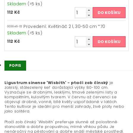
Skladem
(>5 ks)
112 Kč
Provedení: Květináč 2 l, 30-50 cm *70
003846-02
Skladem
(>5 ks)
112 Kč
POPIS
Ligustrum sinense 'Wisbith' - ptačí zob čínský
je
zakrslý, stálezelený keř dorůstající výšky 80-100 cm.
Vyznačuje se drobnými, lesklými, tmavě zelenými listy a
kompaktním, kulovitým tvarem. V červnu až červenci se
objevují drobné, vonné, bílé květy uspořádané v latách.
Tento kultivar je ideální pro menší zahrady, živé ploty nebo
jako solitéra.
Ptačí zob čínský 'Wisbith' preferuje slunné až polostinné
stanoviště a dobře propustnou, mírně vlhkou půdu. Je
nenáročný na pěstování a dobře snáší městské prostředí.