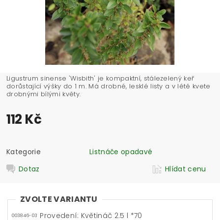
Ligustrum sinense 'Wisbith' je kompaktní, stálezelený keř
dorůstající výšky do 1 m. Má drobné, lesklé listy a v létě kvete
drobnými bílými květy.
112 Kč
Kategorie
Listnáče opadavé
Dotaz
Hlídat cenu
ZVOLTE VARIANTU
Provedení: Květináč 2.5 l *70
003846-03