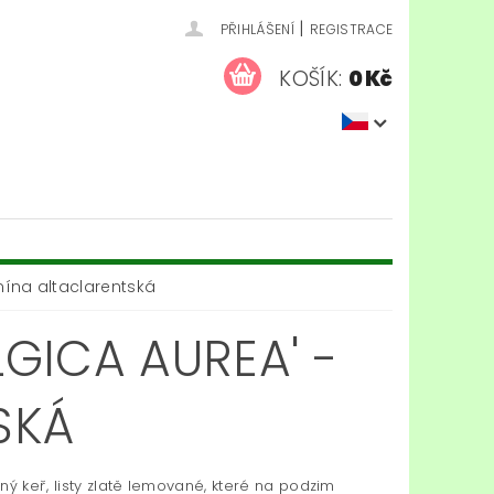
|
PŘIHLÁŠENÍ
REGISTRACE
KOŠÍK:
0 Kč
smína altaclarentská
LGICA AUREA' -
SKÁ
ný keř, listy zlatě lemované, které na podzim