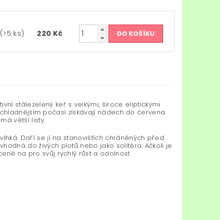
(>5 ks)
220 Kč
tivní stálezelený keř s velkými, široce eliptickými
ré v chladnějším počasí získávají nádech do červena.
á větší listy.
 vlhká. Daří se jí na stanovištích chráněných před
vhodná do živých plotů nebo jako solitéra. Ačkoli je
ceně na pro svůj rychlý růst a odolnost.