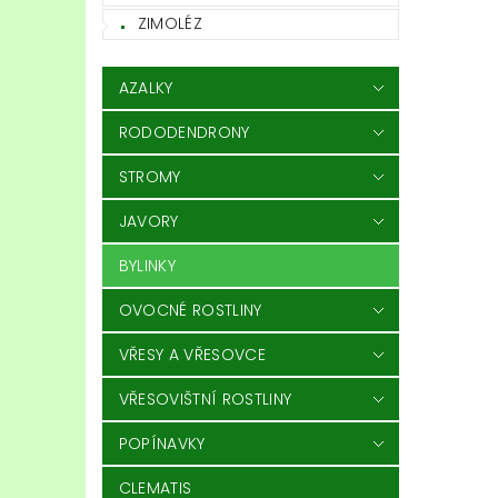
ZIMOLÉZ
AZALKY
RODODENDRONY
STROMY
JAVORY
BYLINKY
OVOCNÉ ROSTLINY
VŘESY A VŘESOVCE
VŘESOVIŠTNÍ ROSTLINY
POPÍNAVKY
CLEMATIS