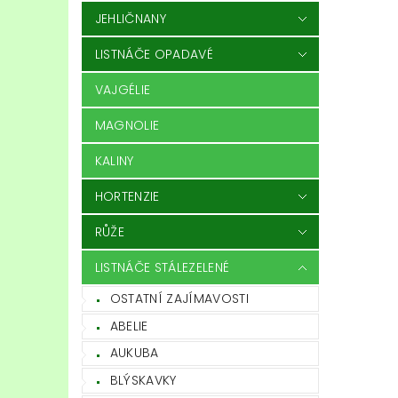
JEHLIČNANY
LISTNÁČE OPADAVÉ
VAJGÉLIE
MAGNOLIE
KALINY
HORTENZIE
RŮŽE
LISTNÁČE STÁLEZELENÉ
OSTATNÍ ZAJÍMAVOSTI
ABELIE
AUKUBA
BLÝSKAVKY