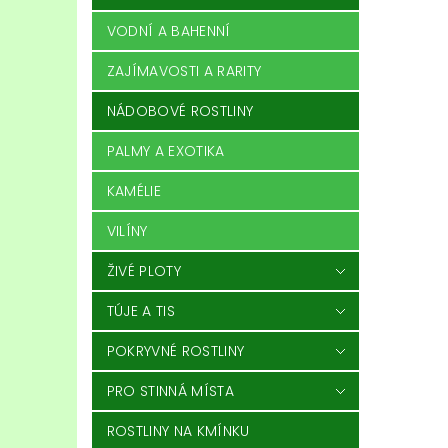
VODNÍ A BAHENNÍ
ZAJÍMAVOSTI A RARITY
NÁDOBOVÉ ROSTLINY
PALMY A EXOTIKA
KAMÉLIE
VILÍNY
ŽIVÉ PLOTY
TÚJE A TIS
POKRYVNÉ ROSTLINY
PRO STINNÁ MÍSTA
ROSTLINY NA KMÍNKU