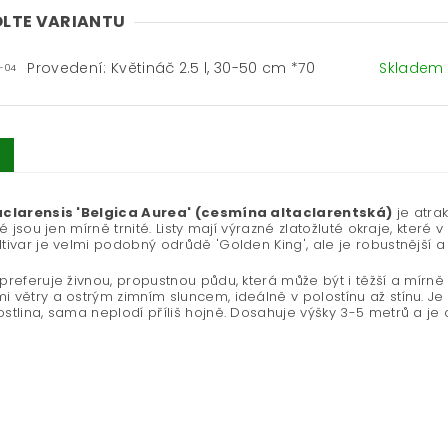
LTE VARIANTU
Provedení: Květináč 2.5 l, 30-50 cm *70
Skladem
-04
taclarensis 'Belgica Aurea' (cesmína altaclarentská)
je atrak
teré jsou jen mírně trnité. Listy mají výrazné zlatožluté okraje, kte
ltivar je velmi podobný odrůdě 'Golden King', ale je robustnější a m
 preferuje živnou, propustnou půdu, která může být i těžší a mírně
i větry a ostrým zimním sluncem, ideálně v polostínu až stínu. Je 
ostlina, sama neplodí příliš hojně. Dosahuje výšky 3-5 metrů a je 