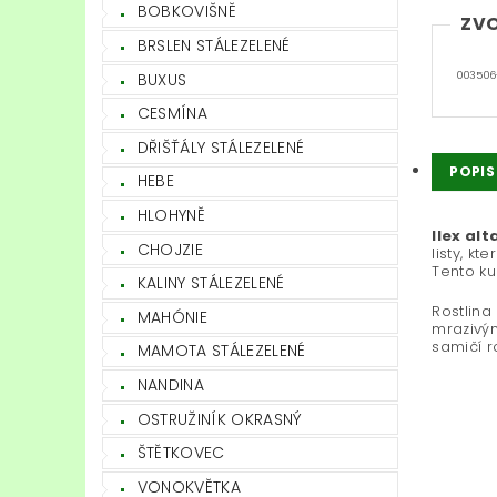
BOBKOVIŠNĚ
ZVO
BRSLEN STÁLEZELENÉ
BUXUS
003506
CESMÍNA
DŘIŠŤÁLY STÁLEZELENÉ
POPIS
HEBE
HLOHYNĚ
Ilex al
CHOJZIE
listy, k
Tento ku
KALINY STÁLEZELENÉ
Rostlina
MAHÓNIE
mrazivým
samičí r
MAMOTA STÁLEZELENÉ
NANDINA
OSTRUŽINÍK OKRASNÝ
ŠTĚTKOVEC
VONOKVĚTKA