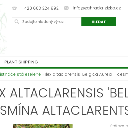
info@zahrada-zizka.cz
+420 603 224 892
PLANT SHIPPING
Listnáče stálezelené
Ilex altaclarensis 'Belgica Aurea' - ce
EX ALTACLARENSIS 'BE
SMÍNA ALTACLARENT
Stálezele