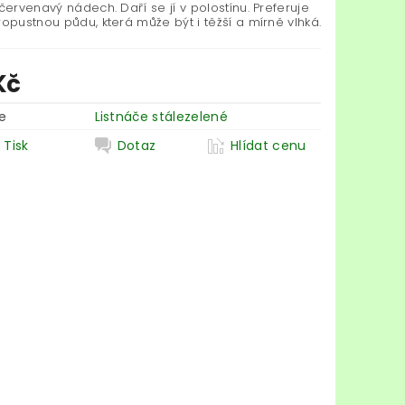
 červenavý nádech. Daří se jí v polostínu. Preferuje
ropustnou půdu, která může být i těžší a mírně vlhká.
Kč
e
Listnáče stálezelené
Tisk
Dotaz
Hlídat cenu