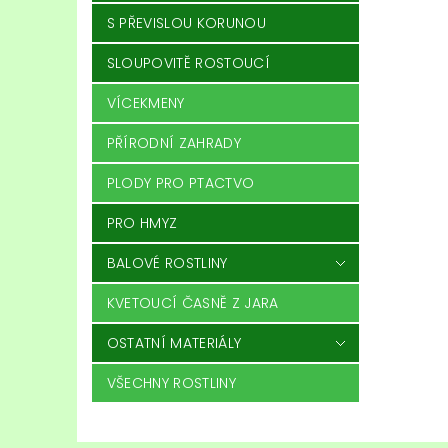
S PŘEVISLOU KORUNOU
SLOUPOVITĚ ROSTOUCÍ
VÍCEKMENY
PŘÍRODNÍ ZAHRADY
PLODY PRO PTACTVO
PRO HMYZ
BALOVÉ ROSTLINY
KVETOUCÍ ČASNĚ Z JARA
OSTATNÍ MATERIÁLY
VŠECHNY ROSTLINY