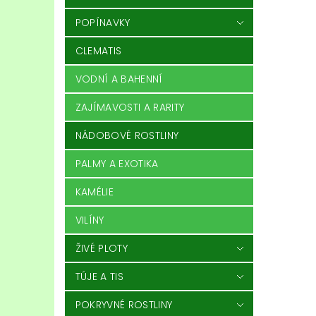
POPÍNAVKY
CLEMATIS
VODNÍ A BAHENNÍ
ZAJÍMAVOSTI A RARITY
NÁDOBOVÉ ROSTLINY
PALMY A EXOTIKA
KAMÉLIE
VILÍNY
ŽIVÉ PLOTY
TÚJE A TIS
POKRYVNÉ ROSTLINY