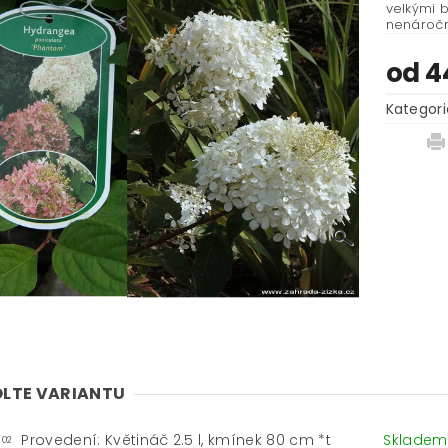
velkými b
nenáročn
od 4
Kategori
LTE VARIANTU
Provedení: Květináč 2.5 l, kmínek 80 cm *t
Sklade
-02