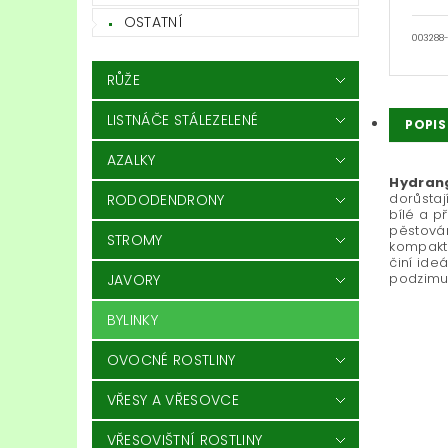
OSTATNÍ
003288
RŮŽE
LISTNÁČE STÁLEZELENÉ
POPIS
AZALKY
Hydrang
dorůstaj
RODODENDRONY
bílé a p
pěstován
STROMY
kompaktn
činí ide
podzimu
JAVORY
BYLINKY
OVOCNÉ ROSTLINY
VŘESY A VŘESOVCE
VŘESOVIŠTNÍ ROSTLINY