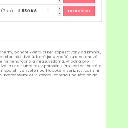
m
(2 ks)
2 980 Kč
herný, bohatě kvetoucí keř zapěstovaný na kmínku,
ze sterilních květů, které jsou zpočátku smetanově
je velmi nenáročná a mrazuvzdorná, vhodná pro
ívá jak na slunci, tak v polostínu. Pro udržení husté a
' spolehlivě kvete i po hlubokém seříznutí, což z ní
mi květenstvími oživí každou zahradu od léta až do