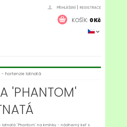
|
PŘIHLÁŠENÍ
REGISTRACE
KOŠÍK:
0 Kč
- hortenzie latnatá
A 'PHANTOM'
TNATÁ
e latnatá 'Phantom' na kmínku - nádherný keř s