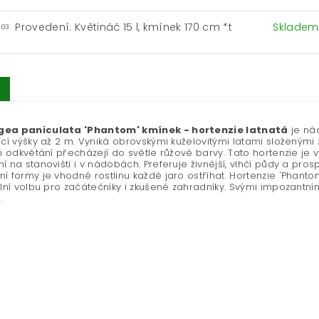
Provedení: Květináč 15 l, kmínek 170 cm *t
Sklade
-03
ea paniculata 'Phantom' kmínek - hortenzie latnatá
je nád
ící výšky až 2 m. Vyniká obrovskými kuželovitými latami složenými 
ři odkvétání přecházejí do světle růžové barvy. Tato hortenzie 
í na stanovišti i v nádobách. Preferuje živnější, vlhčí půdy a prosp
í formy je vhodné rostlinu každé jaro ostříhat. Hortenzie 'Phantom
ální volbu pro začátečníky i zkušené zahradníky. Svými impozantní
.