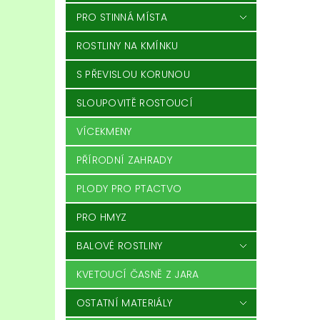
PRO STINNÁ MÍSTA
ROSTLINY NA KMÍNKU
S PŘEVISLOU KORUNOU
SLOUPOVITĚ ROSTOUCÍ
VÍCEKMENY
PŘÍRODNÍ ZAHRADY
PLODY PRO PTACTVO
PRO HMYZ
BALOVÉ ROSTLINY
KVETOUCÍ ČASNĚ Z JARA
OSTATNÍ MATERIÁLY