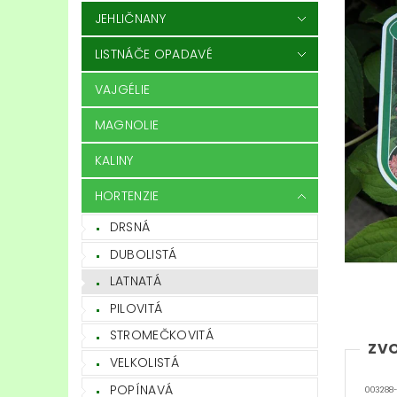
JEHLIČNANY
LISTNÁČE OPADAVÉ
VAJGÉLIE
MAGNOLIE
KALINY
HORTENZIE
DRSNÁ
DUBOLISTÁ
LATNATÁ
PILOVITÁ
STROMEČKOVITÁ
ZVO
VELKOLISTÁ
POPÍNAVÁ
003288