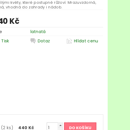
ílými květy, které postupně růžoví. Mrazuvzdorná,
á, vhodná do zahrady i nádob.
40 Kč
e
latnatá
Tisk
Dotaz
Hlídat cenu
m
(2 ks)
440 Kč