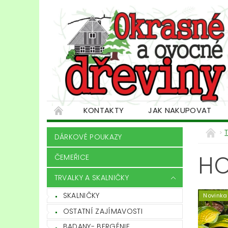
KONTAKTY
JAK NAKUPOVAT
DÁRKOVÉ POUKAZY
HO
ČEMEŘICE
TRVALKY A SKALNIČKY
SKALNIČKY
Novinka
OSTATNÍ ZAJÍMAVOSTI
BADANY- BERGÉNIE