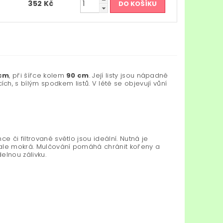
352 Kč
 cm
, při šířce kolem
90 cm
. Její listy jsou nápadně
 s bílým spodkem listů. V létě se objevují vůní
e či filtrované světlo jsou ideální. Nutná je
rvale mokrá. Mulčování pomáhá chránit kořeny a
elnou zálivku.