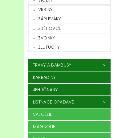
VIOLKY
VRBINY
ZÁPLEVÁKY
ZBĚHOVCE
ZVONKY
ŽLUŤUCHY
TRÁVY A BAMBUSY
KAPRADINY
JEHLIČNANY
LISTNÁČE OPADAVÉ
VAJGÉLIE
MAGNOLIE