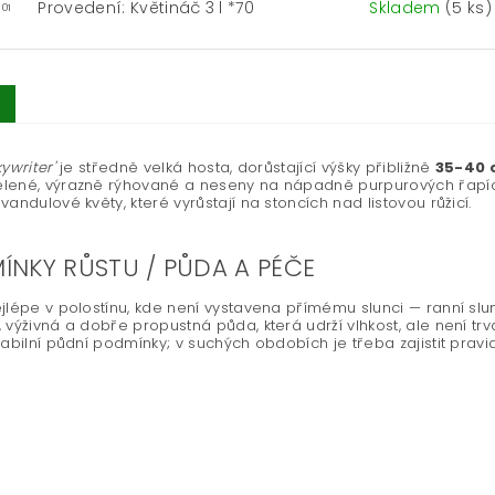
Provedení: Květináč 3 l *70
Skladem
(5 ks)
-01
kywriter'
je středně velká hosta, dorůstající výšky přibližně
35-40
ené, výrazně rýhované a neseny na nápadně purpurových řapících,
vandulové květy, které vyrůstají na stoncích nad listovou růžicí.
ÍNKY RŮSTU / PŮDA A PÉČE
jlépe v polostínu, kde není vystavena přímému slunci — ranní slunc
 výživná a dobře propustná půda, která udrží vlhkost, ale není t
tabilní půdní podmínky; v suchých obdobích je třeba zajistit pravid