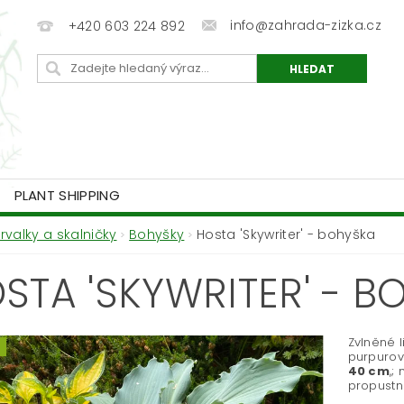
info@zahrada-zizka.cz
+420 603 224 892
PLANT SHIPPING
Trvalky a skalničky
Bohyšky
Hosta 'Skywriter' - bohyška
STA 'SKYWRITER' - B
Zvlněné l
purpurov
40 cm
,;
propustn