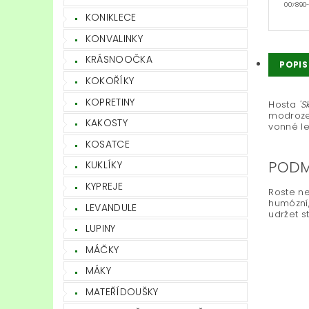
007890
KONIKLECE
KONVALINKY
KRÁSNOOČKA
POPIS
KOKOŘÍKY
KOPRETINY
Hosta
'S
modrozel
KAKOSTY
vonné le
KOSATCE
PODM
KUKLÍKY
KYPREJE
Roste ne
humózní,
LEVANDULE
udržet s
LUPINY
MÁČKY
MÁKY
MATEŘÍDOUŠKY