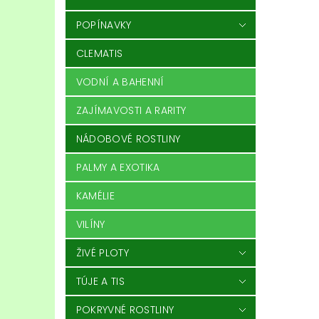
POPÍNAVKY
CLEMATIS
VODNÍ A BAHENNÍ
ZAJÍMAVOSTI A RARITY
NÁDOBOVÉ ROSTLINY
PALMY A EXOTIKA
KAMÉLIE
VILÍNY
ŽIVÉ PLOTY
TÚJE A TIS
POKRYVNÉ ROSTLINY