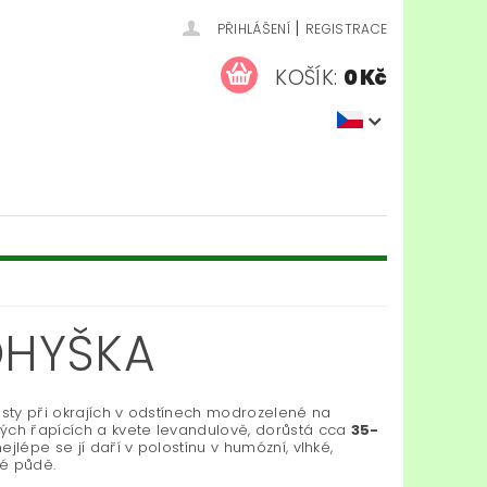
|
PŘIHLÁŠENÍ
REGISTRACE
KOŠÍK:
0 Kč
OHYŠKA
isty při okrajích v odstínech modrozelené na
ých řapících a kvete levandulově, dorůstá cca
35-
 nejlépe se jí daří v polostínu v humózní, vlhké,
é půdě.