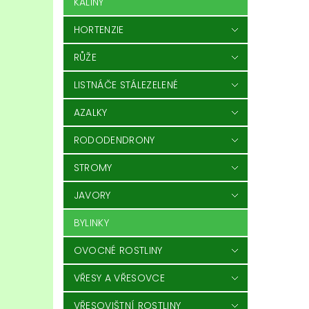
KALINY
HORTENZIE
RŮŽE
LISTNÁČE STÁLEZELENÉ
AZALKY
RODODENDRONY
STROMY
JAVORY
BYLINKY
OVOCNÉ ROSTLINY
VŘESY A VŘESOVCE
VŘESOVIŠTNÍ ROSTLINY