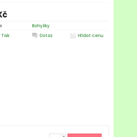
Kč
e
Bohyšky
Tisk
Dotaz
Hlídat cenu