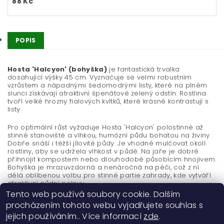
88 Kč
POPIS
Hosta 'Halcyon' (bohyška)
je fantastická trvalka
dosahující výšky 45 cm. Vyznačuje se velmi robustním
vzrůstem a nápadnými šedomodrými listy, které na plném
slunci získávají atraktivní špenátově zelený odstín. Rostlina
tvoří velké hrozny fialových kvítků, které krásně kontrastují s
listy.
Pro optimální růst vyžaduje Hosta 'Halcyon' polostinné až
stinné stanoviště a vlhkou, humózní půdu bohatou na živiny.
Dobře snáší i těžší jílovité půdy. Je vhodné mulčovat okolí
rostliny, aby se udržela vlhkost v půdě. Na jaře je dobré
přihnojit kompostem nebo dlouhodobě působícím hnojivem.
Bohyška je mrazuvzdorná a nenáročná na péči, což z ní
dělá oblíbenou volbu pro stinné partie zahrady, kde vytváří
atraktivní půdní pokryv.
Tento web používá soubory cookie. Dalším
procházením tohoto webu vyjadřujete souhlas s
jejich používáním.. Více informací
zde
.