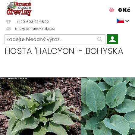
0 Kč
+420 603 224 892
info@zahrada-zizka.cz
HOSTA 'HALCYON' - BOHYŠKA