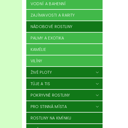
VODNÍ A BAHENNÍ
ZAJÍMAVOSTI A RARITY
NÁDOBOVÉ ROSTLINY
PALMY A EXOTIKA
KAMÉLIE
VILÍNY
ŽIVÉ PLOTY
TÚJE A TIS
POKRYVNÉ ROSTLINY
PRO STINNÁ MÍSTA
ROSTLINY NA KMÍNKU