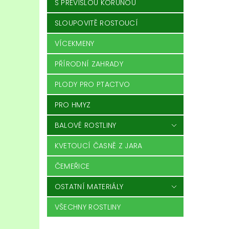
S PŘEVISLOU KORUNOU
SLOUPOVITĚ ROSTOUCÍ
VÍCEKMENY
PŘÍRODNÍ ZAHRADY
PLODY PRO PTACTVO
PRO HMYZ
BALOVÉ ROSTLINY
KVETOUCÍ ČASNĚ Z JARA
ČEMEŘICE
OSTATNÍ MATERIÁLY
VŠECHNY ROSTLINY