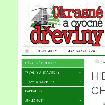
KONTAKTY
JAK NAKUPOVAT
DÁRKOVÉ POUKAZY
HI
TRVALKY A SKALNIČKY
TRÁVY A BAMBUSY
CH
KAPRADINY
JEHLIČNANY