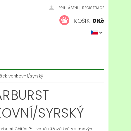
|
PŘIHLÁŠENÍ
REGISTRACE
KOŠÍK:
0 Kč
bišek venkovní/syrský
ARBURST
NKOVNÍ/SYRSKÝ
tarburst Chiffon'® - velké růžové květy s tmavým