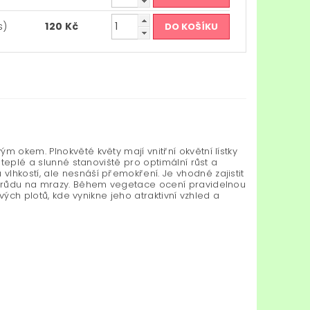
s)
120 Kč
m okem. Plnokvěté květy mají vnitřní okvětní lístky
 teplé a slunné stanoviště pro optimální růst a
lhkostí, ale nesnáší přemokření. Je vhodné zajistit
 odrůdu na mrazy. Během vegetace ocení pravidelnou
ivých plotů, kde vynikne jeho atraktivní vzhled a