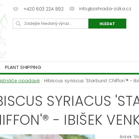
info@zahrada-zizka.cz
+420 603 224 892
PLANT SHIPPING
Listnáče opadavé
Hibiscus syriacus 'Starburst Chiffon'® - i
BISCUS SYRIACUS 'ST
IFFON'® - IBIŠEK VE
Ibišek 'S