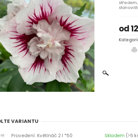
středem, 
stanovišt
od 1
Kategori
LTE VARIANTU
Provedení: Květináč 2 l *50
Skladem
(>5 k
-03