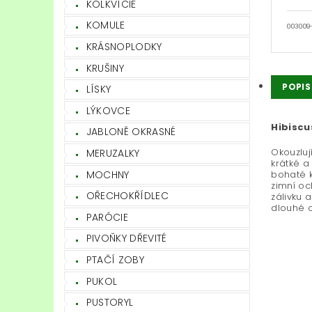
KOLKVÍCIE
KOMULE
003009
KRÁSNOPLODKY
KRUŠINY
POPIS
LÍSKY
LÝKOVCE
Hibiscu
JABLONĚ OKRASNÉ
Okouzluj
MERUZALKY
krátké a
MOCHNY
bohaté k
zimní oc
OŘECHOKŘÍDLEC
zálivku 
dlouhé o
PARÓCIE
PIVOŇKY DŘEVITÉ
PTAČÍ ZOBY
PUKOL
PUSTORYL