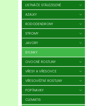
LISTNÁČE STÁLEZELENÉ
AZALKY
RODODENDRONY
STROMY
JAVORY
BYLINKY
OVOCNÉ ROSTLINY
VŘESY A VŘESOVCE
VŘESOVIŠTNÍ ROSTLINY
POPÍNAVKY
CLEMATIS