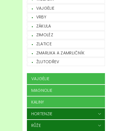
VAJGÉLIE
VRBY
ZÁKULA
ZIMOLÉZ
ZLATICE
ZMARLIKA A ZAMRLIČNÍK
ŽLUTODŘEV
VAJGÉLIE
MAGNOLIE
KALINY
HORTENZIE
RŮŽE