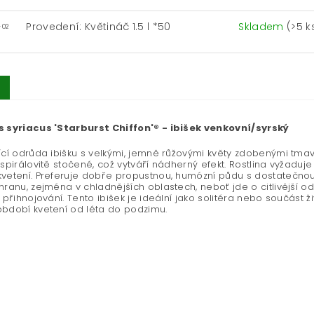
Provedení: Květináč 1.5 l *50
Skladem
(>5 k
-02
s syriacus 'Starburst Chiffon'® - ibišek venkovní/syrský
ící odrůda ibišku s velkými, jemně růžovými květy zdobenými tmavý
 spirálovitě stočené, což vytváří nádherný efekt. Rostlina vyžaduje
vetení. Preferuje dobře propustnou, humózní půdu s dostatečnou v
hranu, zejména v chladnějších oblastech, neboť jde o citlivější
a přihnojování. Tento ibišek je ideální jako solitéra nebo součást ž
bdobí kvetení od léta do podzimu.