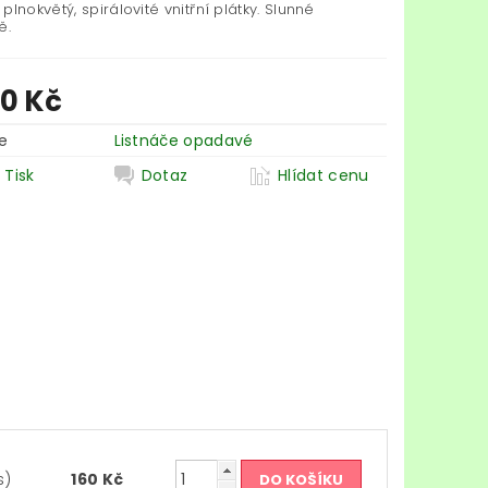
plnokvětý, spirálovité vnitřní plátky. Slunné
ě.
20 Kč
e
Listnáče opadavé
Tisk
Dotaz
Hlídat cenu
s)
160 Kč