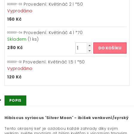
Provedení: Květináč 2 l *50
003007-03
Vyprodáno
160 Kč
Provedení: Květináč 4 l *70
003007-04
Skladem
(1 ks)
280 Kč
Provedení: Květináč 1.5 l *50
003007-02
Vyprodáno
120 Kč
POPIS
Hibiscus syriacus 'Silver Moon' - ibišek venkovní/syrský
Tento okrasný keř je ozdobou každé zahrady díky svým
velkým, světle modrým až bílým květům s výrazným tmavým