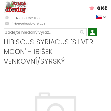
0 Kč
+420 603 224 892
info@zahrada-zizka.cz
HIBISCUS SYRIACUS 'SILVER
MOON' - IBIŠEK
VENKOVNÍ/SYRSKÝ