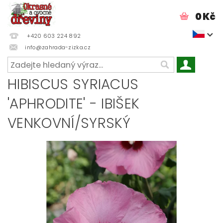
0 Kč
+420 603 224 892
info@zahrada-zizka.cz
HIBISCUS SYRIACUS
'APHRODITE' - IBIŠEK
VENKOVNÍ/SYRSKÝ