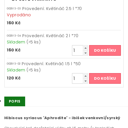
Provedení: Květináč 2.5 l *70
002973-03
Vyprodáno
160 Kč
Provedení: Květináč 2 l *70
002973-04
Skladem
(>5 ks)
160 Kč
Provedení: Květináč 1.5 l *50
002973-02
Skladem
(>5 ks)
120 Kč
POPIS
Hibiscus syriacus 'Aphrodite' - ibišek venkovní/syrský