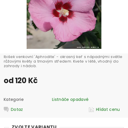
Ibišek venkovní 'Aphrodite' - okrasný keř s nápadnými světle
růžovými květy a tmavým středem. Kvete v létě, vhodný do
zahrady i nádob.
od 120 Kč
Kategorie
Listnáče opadavé
Dotaz
Hlídat cenu
ZVOLTE VARIANTU