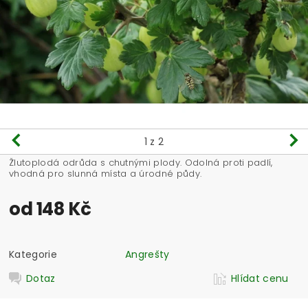
1
z 2
Žlutoplodá odrůda s chutnými plody. Odolná proti padlí,
vhodná pro slunná místa a úrodné půdy.
od 148 Kč
Kategorie
Angrešty
Dotaz
Hlídat cenu