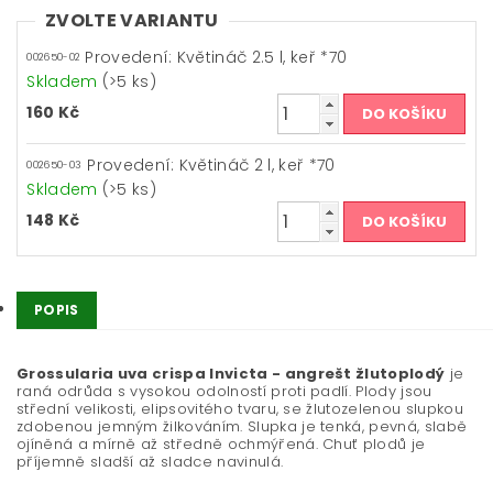
ZVOLTE VARIANTU
Provedení: Květináč 2.5 l, keř *70
002650-02
Skladem
(>5 ks)
160 Kč
Provedení: Květináč 2 l, keř *70
002650-03
Skladem
(>5 ks)
148 Kč
POPIS
Grossularia uva crispa Invicta - angrešt žlutoplodý
je
raná odrůda s vysokou odolností proti padlí. Plody jsou
střední velikosti, elipsovitého tvaru, se žlutozelenou slupkou
zdobenou jemným žilkováním. Slupka je tenká, pevná, slabě
ojíněná a mírně až středně ochmýřená. Chuť plodů je
příjemně sladší až sladce navinulá.