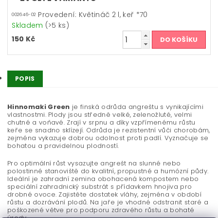
Provedení: Květináč 2 l, keř *70
002646-02
Skladem
(>5 ks)
150 Kč
POPIS
Hinnomaki Green
je finská odrůda angreštu s vynikajícími
vlastnostmi. Plody jsou středně velké, zelenožluté, velmi
chutné a voňavé. Zrají v srpnu a díky vzpřímenému růstu
keře se snadno sklízejí. Odrůda je rezistentní vůči chorobám,
zejména vykazuje dobrou odolnost proti padlí. Vyznačuje se
bohatou a pravidelnou plodností.
Pro optimální růst vysazujte angrešt na slunné nebo
polostinné stanoviště do kvalitní, propustné a humózní půdy.
Ideální je zahradní zemina obohacená kompostem nebo
speciální zahradnický substrát s přídavkem hnojiva pro
drobné ovoce. Zajistěte dostatek vláhy, zejména v období
růstu a dozrávání plodů. Na jaře je vhodné odstranit staré a
poškozené větve pro podporu zdravého růstu a bohaté
úrody.