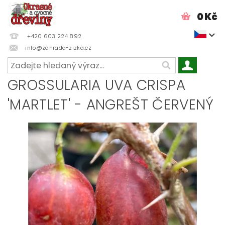
0 Kč
+420 603 224 892
info@zahrada-zizka.cz
GROSSULARIA UVA CRISPA
'MARTLET' - ANGREŠT ČERVENÝ