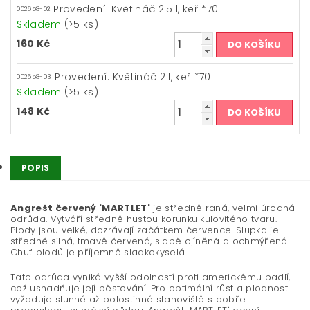
Provedení: Květináč 2.5 l, keř *70
002658-02
Skladem
(>5 ks)
160 Kč
Provedení: Květináč 2 l, keř *70
002658-03
Skladem
(>5 ks)
148 Kč
POPIS
Angrešt červený 'MARTLET'
je středně raná, velmi úrodná
odrůda. Vytváří středně hustou korunku kulovitého tvaru.
Plody jsou velké, dozrávají začátkem července. Slupka je
středně silná, tmavě červená, slabě ojíněná a ochmýřená.
Chuť plodů je příjemně sladkokyselá.
Tato odrůda vyniká vyšší odolností proti americkému padlí,
což usnadňuje její pěstování. Pro optimální růst a plodnost
vyžaduje slunné až polostinné stanoviště s dobře