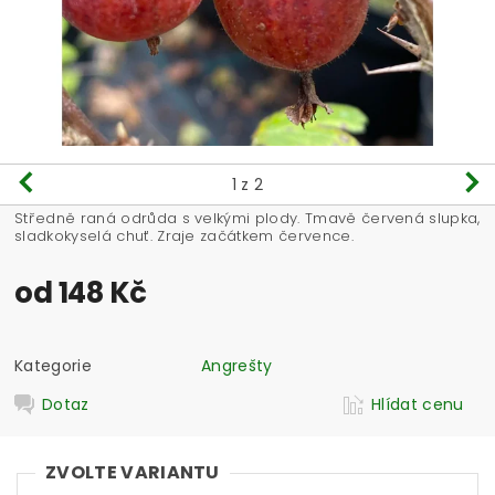
1
z 2
Středně raná odrůda s velkými plody. Tmavě červená slupka,
sladkokyselá chuť. Zraje začátkem července.
od 148 Kč
Kategorie
Angrešty
Dotaz
Hlídat cenu
ZVOLTE VARIANTU