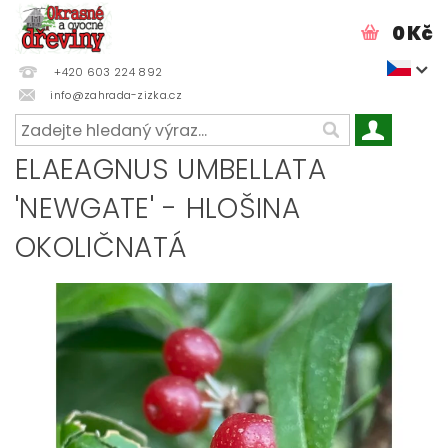
0 Kč
+420 603 224 892
info@zahrada-zizka.cz
ELAEAGNUS UMBELLATA
'NEWGATE' - HLOŠINA
OKOLIČNATÁ