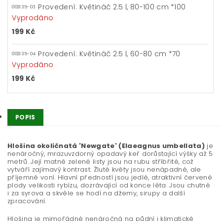
Provedení: Květináč 2.5 l, 80-100 cm *100
002135-03
Vyprodáno
199 Kč
Provedení: Květináč 2.5 l, 60-80 cm *70
002135-04
Vyprodáno
199 Kč
POPIS
Hlošina okoličnatá 'Newgate' (Elaeagnus umbellata)
je
nenáročný, mrazuvzdorný opadavý keř dorůstající výšky až 5
metrů. Její matně zelené listy jsou na rubu stříbřité, což
vytváří zajímavý kontrast. Žluté květy jsou nenápadné, ale
příjemně voní. Hlavní předností jsou jedlé, atraktivní červené
plody velikosti rybízu, dozrávající od konce léta. Jsou chutné
i za syrova a skvěle se hodí na džemy, sirupy a další
zpracování.
Hlošina je mimořádně nenáročná na půdní i klimatické