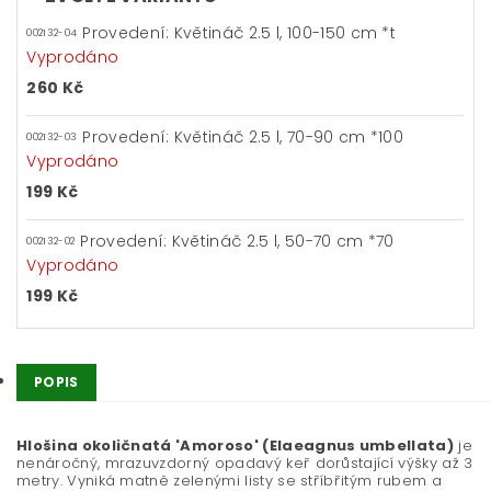
Provedení: Květináč 2.5 l, 100-150 cm *t
002132-04
Vyprodáno
260 Kč
Provedení: Květináč 2.5 l, 70-90 cm *100
002132-03
Vyprodáno
199 Kč
Provedení: Květináč 2.5 l, 50-70 cm *70
002132-02
Vyprodáno
199 Kč
POPIS
Hlošina okoličnatá 'Amoroso' (Elaeagnus umbellata)
je
nenáročný, mrazuvzdorný opadavý keř dorůstající výšky až 3
metry. Vyniká matně zelenými listy se stříbřitým rubem a