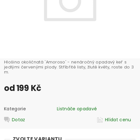
Hlošina okoličnatá 'Amoroso' - nenáročný opadavý keř s
jedlými červenými plody. Stříbřité listy, žluté květy, roste do 3
m.
od 199 Kč
Kategorie
Listnáče opadavé
Dotaz
Hlídat cenu
ZVOLTE VARIANTU