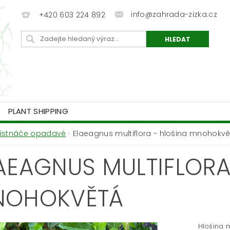
info@zahrada-zizka.cz
+420 603 224 892
PLANT SHIPPING
Listnáče opadavé
Elaeagnus multiflora - hlošina mnohokv
AEAGNUS MULTIFLORA
NOHOKVĚTÁ
Hlošina 