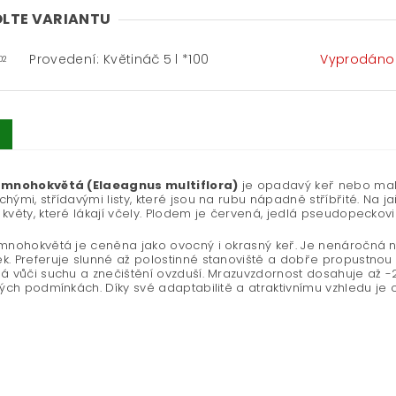
LTE VARIANTU
Provedení: Květináč 5 l *100
Vyprodáno
02
 mnohokvětá (Elaeagnus multiflora)
je opadavý keř nebo malý
hými, střídavými listy, které jsou na rubu nápadně stříbřité. Na j
květy, které lákají včely. Plodem je červená, jedlá pseudopeckovi
mnohokvětá je ceněna jako ovocný i okrasný keř. Je nenáročná n
. Preferuje slunné až polostinné stanoviště a dobře propustnou p
á vůči suchu a znečištění ovzduší. Mrazuvzdornost dosahuje až -2
kých podmínkách. Díky své adaptabilitě a atraktivnímu vzhledu je