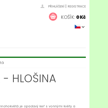
|
PŘIHLÁŠENÍ
REGISTRACE
KOŠÍK:
0 Kč
ětá
 - HLOŠINA
mnohokvětá je opadavý keř s vonnými květy a