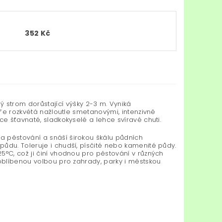
352 Kč
 strom dorůstající výšky 2-3 m. Vyniká
aře rozkvétá nažloutle smetanovými, intenzivně
ce šťavnaté, sladkokyselé a lehce svíravé chuti.
a pěstování a snáší širokou škálu půdních
ůdu. Toleruje i chudší, písčité nebo kamenité půdy.
5°C, což ji činí vhodnou pro pěstování v různých
 oblíbenou volbou pro zahrady, parky i městskou