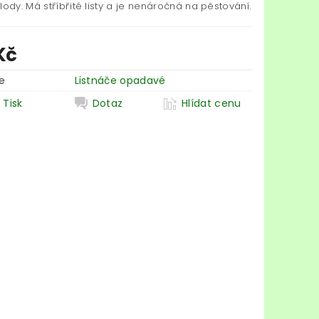
lody. Má stříbřité listy a je nenáročná na pěstování.
Kč
e
Listnáče opadavé
Tisk
Dotaz
Hlídat cenu