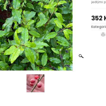
jedlými p
352 
Kategori