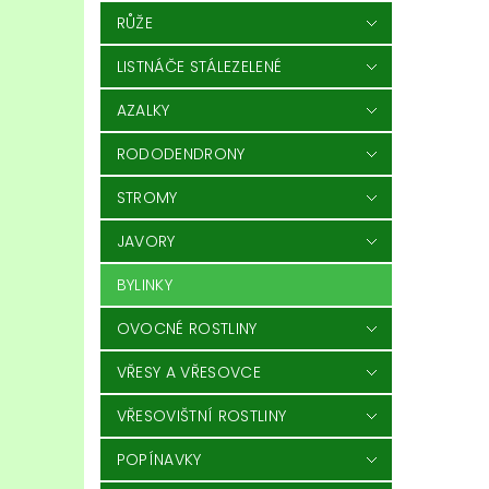
RŮŽE
LISTNÁČE STÁLEZELENÉ
AZALKY
RODODENDRONY
STROMY
JAVORY
BYLINKY
OVOCNÉ ROSTLINY
VŘESY A VŘESOVCE
VŘESOVIŠTNÍ ROSTLINY
POPÍNAVKY