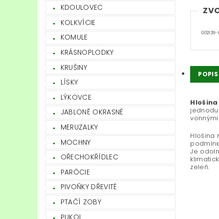
KDOULOVEC
ZVO
KOLKVÍCIE
002128-
KOMULE
KRÁSNOPLODKY
KRUŠINY
POPIS
LÍSKY
LÝKOVCE
Hlošina
jednoduc
JABLONĚ OKRASNÉ
vonnými 
MERUZALKY
Hlošina 
MOCHNY
podmínek
Je odoln
OŘECHOKŘÍDLEC
klimatic
zeleň.
PARÓCIE
PIVOŇKY DŘEVITÉ
PTAČÍ ZOBY
PUKOL