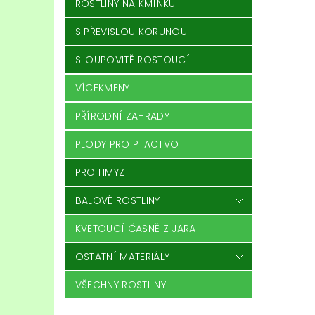
ROSTLINY NA KMÍNKU
S PŘEVISLOU KORUNOU
SLOUPOVITĚ ROSTOUCÍ
VÍCEKMENY
PŘÍRODNÍ ZAHRADY
PLODY PRO PTACTVO
PRO HMYZ
BALOVÉ ROSTLINY
KVETOUCÍ ČASNĚ Z JARA
OSTATNÍ MATERIÁLY
VŠECHNY ROSTLINY