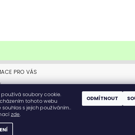
MACE PRO VÁS
y
upovat
 používá soubory cookie.
ní podmínky
ODMÍTNOUT
SO
ocházením tohoto webu
y ochrany osobních údajů
 souhlas s jejich používáním..
itární informace
rmací
zde
.
 na pěstování
ENÍ
práva vyhrazena