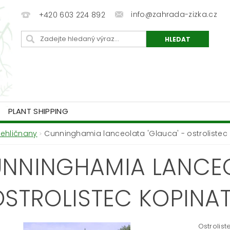
info@zahrada-zizka.cz
+420 603 224 892
PLANT SHIPPING
Jehličnany
Cunninghamia lanceolata 'Glauca' - ostrolistec
NNINGHAMIA LANCEO
OSTROLISTEC KOPINA
Ostrolist