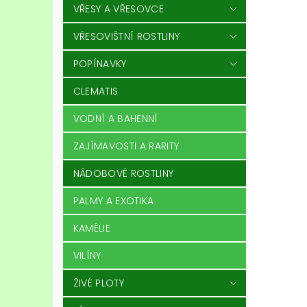
VŘESY A VŘESOVCE
VŘESOVIŠTNÍ ROSTLINY
POPÍNAVKY
CLEMATIS
VODNÍ A BAHENNÍ
ZAJÍMAVOSTI A RARITY
NÁDOBOVÉ ROSTLINY
PALMY A EXOTIKA
KAMÉLIE
VILÍNY
ŽIVÉ PLOTY