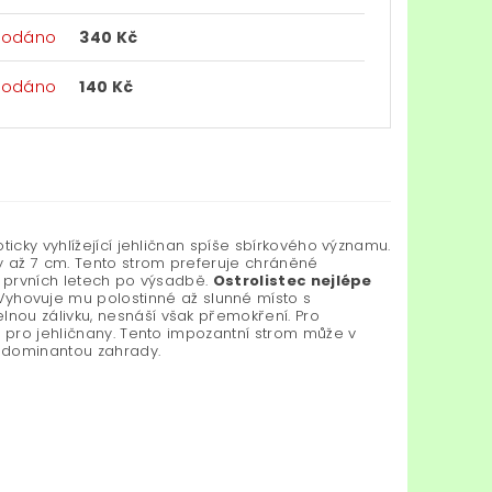
rodáno
340 Kč
rodáno
140 Kč
icky vyhlížející jehličnan spíše sbírkového významu.
y až 7 cm. Tento strom preferuje chráněné
v prvních letech po výsadbě.
Ostrolistec nejlépe
yhovuje mu polostinné až slunné místo s
nou zálivku, nesnáší však přemokření. Pro
m pro jehličnany. Tento impozantní strom může v
u dominantou zahrady.