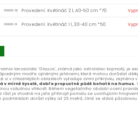
Provedení: Květináč 2 l, 40-50 cm *70
Vyp
001902-02
Provedení: Květináč 1 l, 30-40 cm *50
Vyp
001902-01
amia lanceolata 'Glauca', známá jako ostrolistec kopinatý, je exot
ápadnými modře ojíněnými jehlicemi, které mohou dorůstat délk
tě a v chladnějších oblastech vyžaduje zimní přikrývku, zejména 
á v mírně kyselé, dobře propustné půdě bohaté na humus.
V
nou vzdušnou vlhkostí. Během vegetačního období ocení pravidel
í růst je vhodné na jaře přihnojit pomalu se uvolňujícím hnojive
h podmínkách dorůst výšky až 25 metrů, čímž se stává působivo