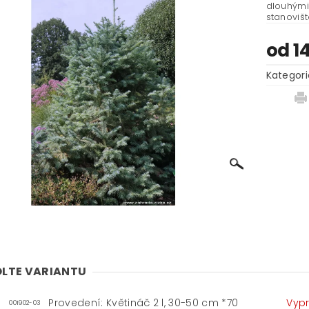
dlouhými
stanoviš
od 1
Kategori
LTE VARIANTU
Provedení: Květináč 2 l, 30-50 cm *70
Vyp
001902-03