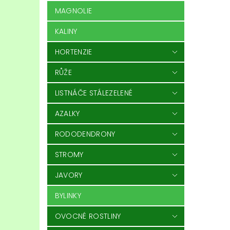
MAGNOLIE
KALINY
HORTENZIE
RŮŽE
LISTNÁČE STÁLEZELENÉ
AZALKY
RODODENDRONY
STROMY
JAVORY
BYLINKY
OVOCNÉ ROSTLINY