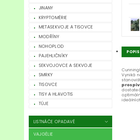
JINANY
KRYPTOMÉRIE
METASEKVOJE A TISOVCE
MODŘÍNY
NOHOPLOD
POPIS
PAJEHLIČNÍKY
SEKVOJOVCE A SEKVOJE
Cunningh
SMRKY
Vyniká n
stanoviš
TISOVCE
prospív
dostateč
TISY A HLAVOTIS
optimáln
ideálníc
TÚJE
LISTNÁČE OPADAVÉ
VAJGÉLIE