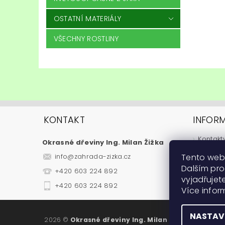
OSTATNÍ MATERIÁLY
VŠECHNY ROSTLINY
KONTAKT
INFOR
Kontakt
Okrasné dřeviny Ing. Milan Žižka
Jak nak
Tento web
info
@
zahrada-zizka.cz
Obchod
Dalším pr
+420 603 224 892
Podmínk
vyjadřujete
Fytosan
+420 603 224 892
Více info
Návody
NASTAV
2026 ©
Okrasné dřeviny Ing. Milan Žižka
, všechna 