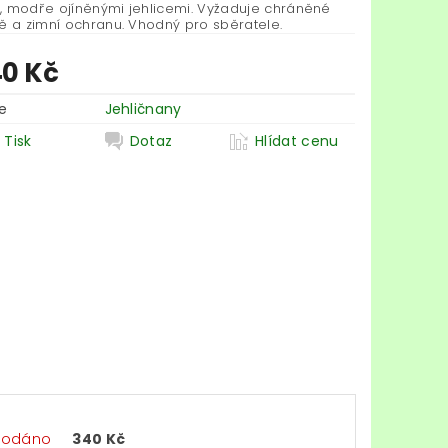
, modře ojíněnými jehlicemi. Vyžaduje chráněné
tě a zimní ochranu. Vhodný pro sběratele.
40 Kč
e
Jehličnany
Tisk
Dotaz
Hlídat cenu
rodáno
340 Kč