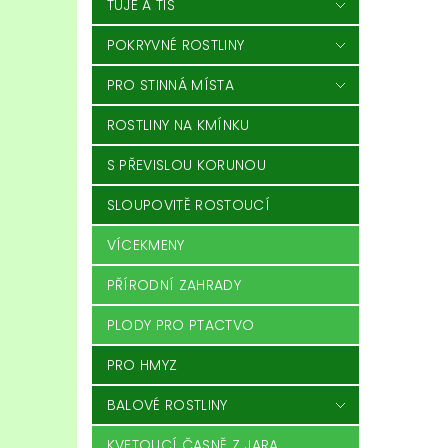
TÚJE A TIS
POKRYVNÉ ROSTLINY
PRO STINNÁ MÍSTA
ROSTLINY NA KMÍNKU
S PŘEVISLOU KORUNOU
SLOUPOVITĚ ROSTOUCÍ
VÍCEKMENY
PŘÍRODNÍ ZAHRADY
PLODY PRO PTACTVO
PRO HMYZ
BALOVÉ ROSTLINY
KVETOUCÍ ČASNĚ Z JARA