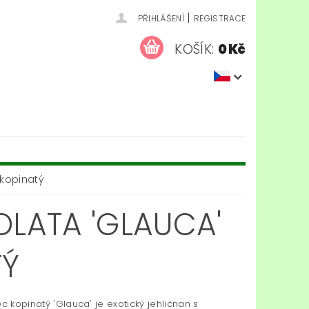
|
PŘIHLÁŠENÍ
REGISTRACE
KOŠÍK:
0 Kč
 kopinatý
LATA 'GLAUCA'
TÝ
ec kopinatý 'Glauca' je exotický jehličnan s