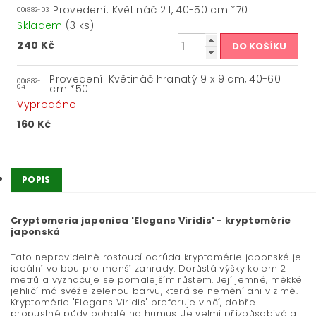
Provedení: Květináč 2 l, 40-50 cm *70
001882-03
Skladem
(3 ks)
240 Kč
Provedení: Květináč hranatý 9 x 9 cm, 40-60
001882-
cm *50
04
Vyprodáno
160 Kč
POPIS
Cryptomeria japonica 'Elegans Viridis' - kryptomérie
japonská
Tato nepravidelně rostoucí odrůda kryptomérie japonské je
ideální volbou pro menší zahrady. Dorůstá výšky kolem 2
metrů a vyznačuje se pomalejším růstem. Její jemné, měkké
jehličí má svěže zelenou barvu, která se nemění ani v zimě.
Kryptomérie 'Elegans Viridis' preferuje vlhčí, dobře
propustné půdy bohaté na humus. Je velmi přizpůsobivá a