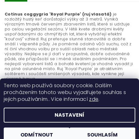
Cotinus coggygria 'Royal Purple' (ruj vlasatá)
je
rozložitý hustý keř dorůstající výšky až 3 metrů. Vyniká
výrazným tmavě červeným zbarvením listů, které si udržuje
po celou vegetační sezónu. V létě kvete drobnými květy
uspořádanými do chmýřitých lat, které vytvářejí efektní
"kouřový" vzhled. Ruj preferuje slunné stanoviště a dobře
snáší i vápenité půdy. Je poměrně odolná vůči suchu, což z
ní činí vhodnou volbu pro sušší oblasti nebo městské
výsadby. Nejlépe se jí daří v propustné, dobře odvodněné
půdě, ale přizpůsobí se i méně ideálním podmínkám. Pro
nejlepší vybarvení listů a bohaté kvetení je vhodné vysadit ji
na plně osluněné místo. Ruj 'Royal Purple' je atraktivním
solitérem i součástí smíšených výsadeb, kde vynikne její
výrazná barva.
Tento web používá soubory cookie. Dalším
procházením tohoto webu vyjadřujete souhlas s
jejich používáním.. Více informací
zde
.
NASTAVENÍ
2026 ©
Okrasné dřeviny Ing. Milan Žižka
, všechna práva vyhrazena
Vytvořil Shoptet
ODMÍTNOUT
SOUHLASÍM