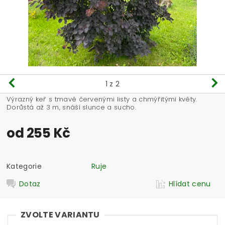
1
z 2
Výrazný keř s tmavě červenými listy a chmýřitými květy.
Dorůstá až 3 m, snáší slunce a sucho.
od 255 Kč
Kategorie
Ruje
Dotaz
Hlídat cenu
ZVOLTE VARIANTU