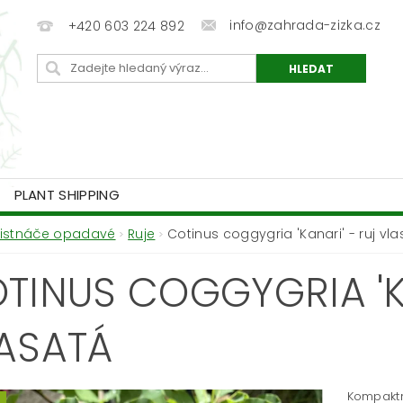
info@zahrada-zizka.cz
+420 603 224 892
PLANT SHIPPING
Listnáče opadavé
Ruje
Cotinus coggygria 'Kanari' - ruj vl
TINUS COGGYGRIA 'K
ASATÁ
Kompaktní