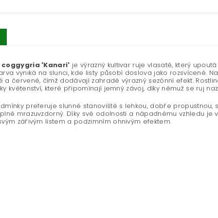
 coggygria 'Kanari'
je výrazný kultivar ruje vlasaté, který upout
arva vyniká na slunci, kde listy působí doslova jako rozsvícené. 
 a červené, čímž dodávají zahradě výrazný sezónní efekt. Rostli
ky květenství, které připomínají jemný závoj, díky němuž se ruj na
dmínky preferuje slunné stanoviště s lehkou, dobře propustnou, s
plně mrazuvzdorný. Díky své odolnosti a nápadnému vzhledu je v
 svým zářivým listem a podzimním ohnivým efektem.