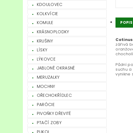
KDOULOVEC
KOLKVÍCIE
KOMULE
POPIS
KRÁSNOPLODKY
Cotinus
KRUŠINY
zářivá b
oranžové
LÍSKY
chocholí
LÝKOVCE
Půdní po
JABLONĚ OKRASNÉ
suchu a 
vynikne
MERUZALKY
MOCHNY
OŘECHOKŘÍDLEC
PARÓCIE
PIVOŇKY DŘEVITÉ
PTAČÍ ZOBY
PUKOL