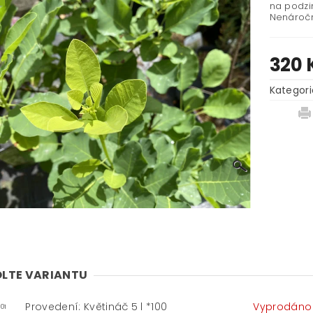
na podzi
Nenáročn
320 
Kategori
LTE VARIANTU
Provedení: Květináč 5 l *100
Vyprodáno
01