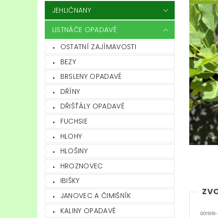
JEHLIČNANY
LISTNÁČE OPADAVÉ
OSTATNÍ ZAJÍMAVOSTI
BEZY
BRSLENY OPADAVÉ
DŘÍNY
DŘIŠŤÁLY OPADAVÉ
FUCHSIE
HLOHY
HLOŠINY
HROZNOVEC
IBIŠKY
ZVO
JANOVEC A ČIMIŠNÍK
KALINY OPADAVÉ
007861-