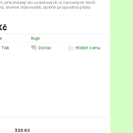
m přecházejí do oranžových a červených tónů.
ý, slunné stanoviště, dobře propustná půda.
Kč
e
Ruje
Tisk
Dotaz
Hlídat cenu
320 Kč