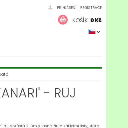
|
PŘIHLÁŠENÍ
REGISTRACE
KOŠÍK:
0 Kč
asatá
ANARI' - RUJ
 ruj dorůstá 2-3m s jasně žlutě zářícími listy, které