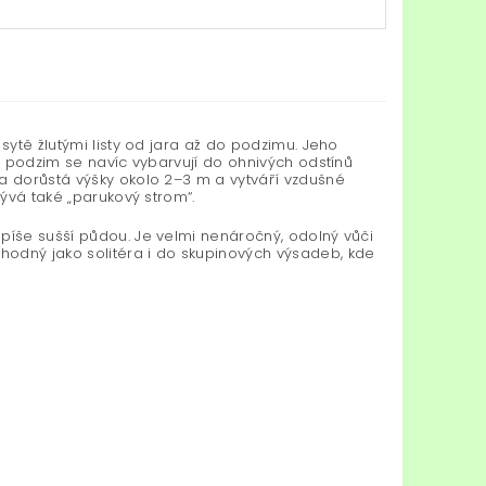
á sytě žlutými listy od jara až do podzimu. Jeho
Na podzim se navíc vybarvují do ohnivých odstínů
na dorůstá výšky okolo 2–3 m a vytváří vzdušné
zývá také „parukový strom“.
píše sušší půdou. Je velmi nenáročný, odolný vůči
hodný jako solitéra i do skupinových výsadeb, kde