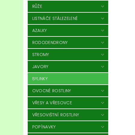
RŮŽE
LISTNÁČE STÁLEZELENÉ
AZALKY
RODODENDRONY
STROMY
JAVORY
BYLINKY
OVOCNÉ ROSTLINY
VŘESY A VŘESOVCE
VŘESOVIŠTNÍ ROSTLINY
POPÍNAVKY