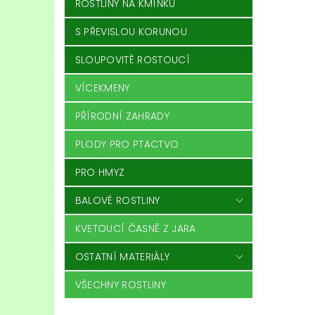
ROSTLINY NA KMÍNKU
S PŘEVISLOU KORUNOU
SLOUPOVITĚ ROSTOUCÍ
VÍCEKMENY
PŘÍRODNÍ ZAHRADY
PLODY PRO PTACTVO
PRO HMYZ
BALOVÉ ROSTLINY
KVETOUCÍ ČASNĚ Z JARA
OSTATNÍ MATERIÁLY
VŠECHNY ROSTLINY